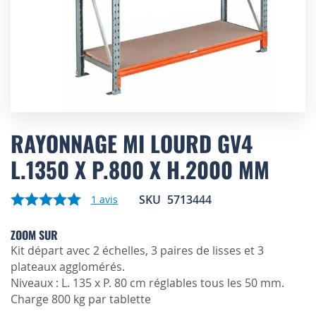
Skip
to
RAYONNAGE MI LOURD GV4
the
L.1350 X P.800 X H.2000 MM
beginning
of
the
SKU
5713444
1
avis
images
gallery
ZOOM SUR
Kit départ avec 2 échelles, 3 paires de lisses et 3
plateaux agglomérés.
Niveaux : L. 135 x P. 80 cm réglables tous les 50 mm.
Charge 800 kg par tablette