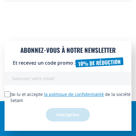
ABONNEZ-VOUS À NOTRE NEWSLETTER
10% DE RÉDUCTION
Et recevez un code promo :
Inscription
à
notre
lettre
J’ai lu et accepte
la politique de confidentialité
de la société
d’information
Setam
:
Inscription