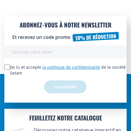
ABONNEZ-VOUS À NOTRE NEWSLETTER
10% DE RÉDUCTION
Et recevez un code promo :
Inscription
à
notre
lettre
J’ai lu et accepte
la politique de confidentialité
de la société
d’information
Setam
:
Inscription
FEUILLETEZ NOTRE CATALOGUE
Découvrez notre catalogue interactif en