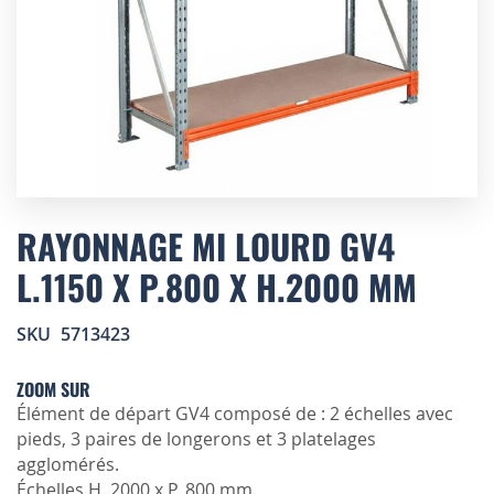
Skip
to
RAYONNAGE MI LOURD GV4
the
L.1150 X P.800 X H.2000 MM
beginning
of
the
SKU
5713423
images
gallery
ZOOM SUR
Élément de départ GV4 composé de : 2 échelles avec
pieds, 3 paires de longerons et 3 platelages
agglomérés.
Échelles H. 2000 x P. 800 mm.