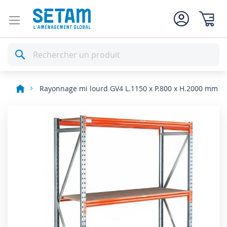
Mon pan
Rechercher
Rayonnage mi lourd GV4 L.1150 x P.800 x H.2000 mm
Skip
to
the
end
of
the
images
gallery