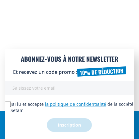
ABONNEZ-VOUS À NOTRE NEWSLETTER
10% DE RÉDUCTION
Et recevez un code promo :
Inscription
à
notre
lettre
J’ai lu et accepte
la politique de confidentialité
de la société
d’information
Setam
:
Inscription