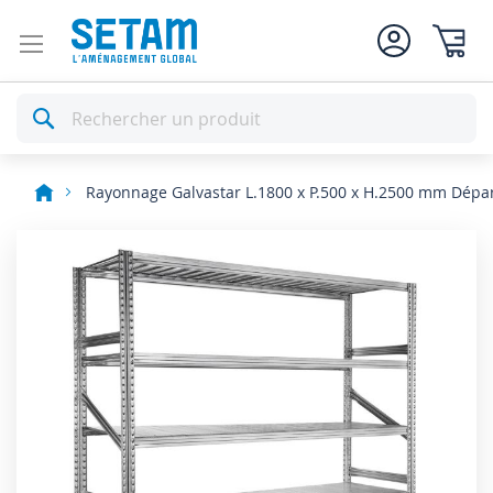
Mon pan
Rechercher
Rayonnage Galvastar L.1800 x P.500 x H.2500 mm Dépa
Skip
to
the
end
of
the
images
gallery