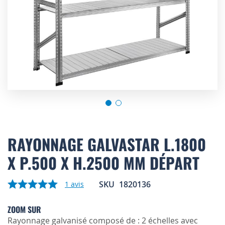
Skip
to
RAYONNAGE GALVASTAR L.1800
the
X P.500 X H.2500 MM DÉPART
beginning
of
the
SKU
1820136
1
avis
images
gallery
ZOOM SUR
Rayonnage galvanisé composé de : 2 échelles avec