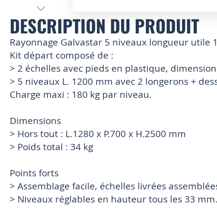
Skip
DESCRIPTION DU PRODUIT
to
the
Rayonnage Galvastar 5 niveaux longueur utile
beginning
Kit départ composé de :
of
the
> 2 échelles avec pieds en plastique, dimensio
images
> 5 niveaux L. 1200 mm avec 2 longerons + des
gallery
Charge maxi : 180 kg par niveau.
Dimensions
> Hors tout : L.1280 x P.700 x H.2500 mm
> Poids total : 34 kg
Points forts
> Assemblage facile, échelles livrées assemblée
> Niveaux réglables en hauteur tous les 33 mm