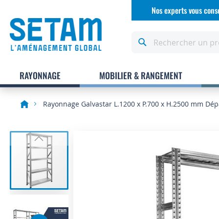
Allez
Nos experts vous conse
au
contenu
Rechercher
RAYONNAGE
MOBILIER & RANGEMENT
Rayonnage Galvastar L.1200 x P.700 x H.2500 mm Dép
Skip
to
the
end
of
the
images
gallery