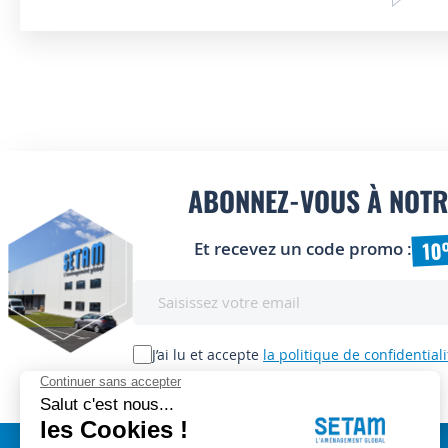
ABONNEZ-VOUS À NOTR
10
Et recevez un code promo :
Inscription
à
notre
lettre
J’ai lu et accepte
la politique de confidentiali
d’information
: