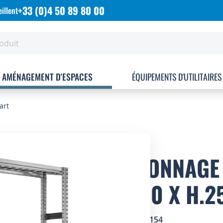
+33 (0)4 50 89 80 00
illent
AMÉNAGEMENT D'ESPACES
ÉQUIPEMENTS D'UTILITAIRES
art
RAYONNAGE 
P.700 X H.
SKU
1820154