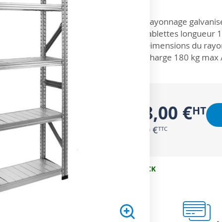
ZOOM SUR
Rayonnage galvanisé
tablettes longueur
Dimensions du rayo
Charge 180 kg max /
238,00 €
285,60 €
EN STOCK