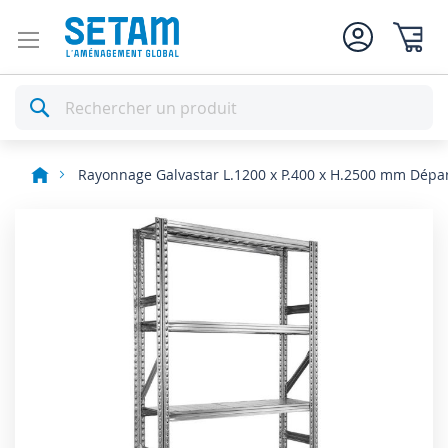
Mon pan
Rechercher
Rayonnage Galvastar L.1200 x P.400 x H.2500 mm Dépa
Skip
to
the
end
of
the
images
gallery