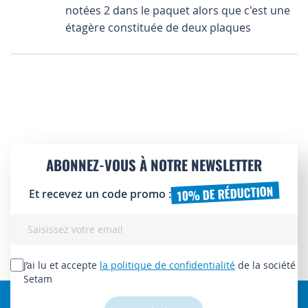
notées 2 dans le paquet alors que c'est une
étagère constituée de deux plaques
ABONNEZ-VOUS À NOTRE NEWSLETTER
10% DE RÉDUCTION
Et recevez un code promo :
Inscription
à
notre
lettre
J’ai lu et accepte
la politique de confidentialité
de la société
d’information
Setam
: