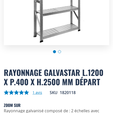
Skip
to
RAYONNAGE GALVASTAR L.1200
the
X P.400 X H.2500 MM DÉPART
beginning
of
the
SKU
1820118
1
avis
images
gallery
ZOOM SUR
Rayonnage galvanisé composé de : 2 échelles avec