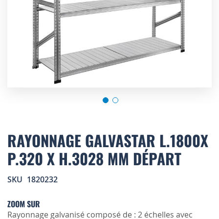
Skip
to
RAYONNAGE GALVASTAR L.1800X
the
P.320 X H.3028 MM DÉPART
beginning
of
the
SKU
1820232
images
gallery
ZOOM SUR
Rayonnage galvanisé composé de : 2 échelles avec