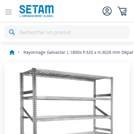
Mon pan
Rechercher
Rayonnage Galvastar L.1800x P.320 x H.3028 mm Dépar
Skip
to
the
end
of
the
images
gallery