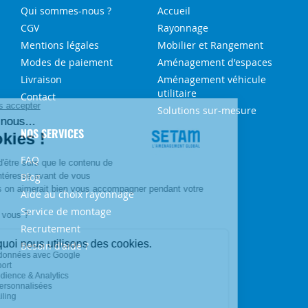
Qui sommes-nous ?
Accueil
CGV
Rayonnage
Mentions légales
Mobilier et Rangement
Modes de paiement
Aménagement d'espaces
Livraison
Aménagement véhicule
utilitaire
Contact
Solutions sur-mesure
NOS SERVICES
FAQ
Blog
Aide au choix rayonnage
Service de montage
Recrutement
Besoin d'aide ?