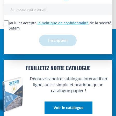
Inscription
à
notre
lettre
J’ai lu et accepte
la politique de confidentialité
de la société
d’information
Setam
:
Inscription
FEUILLETEZ NOTRE CATALOGUE
Découvrez notre catalogue interactif en
ligne, aussi simple et pratique qu’un
catalogue papier !
Voir le catalogue