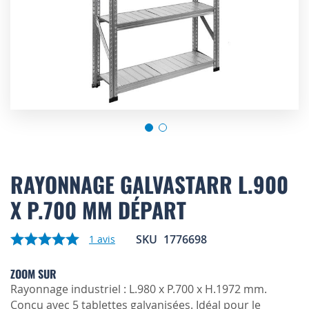
Skip
to
RAYONNAGE GALVASTARR L.900
the
X P.700 MM DÉPART
beginning
of
the
SKU
1776698
1
avis
images
gallery
ZOOM SUR
Rayonnage industriel : L.980 x P.700 x H.1972 mm.
Conçu avec 5 tablettes galvanisées. Idéal pour le