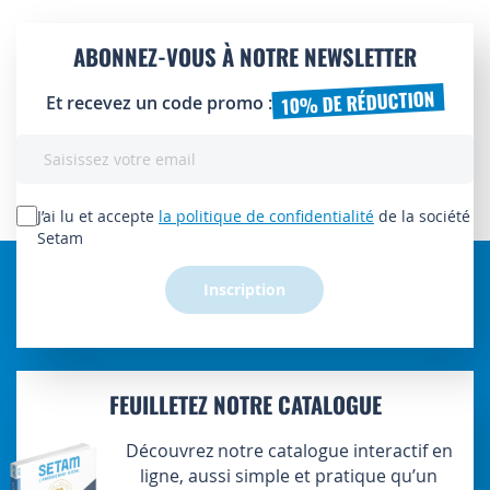
ABONNEZ-VOUS À NOTRE NEWSLETTER
10% DE RÉDUCTION
Et recevez un code promo :
Inscription
à
notre
lettre
J’ai lu et accepte
la politique de confidentialité
de la société
d’information
Setam
:
Inscription
FEUILLETEZ NOTRE CATALOGUE
Découvrez notre catalogue interactif en
ligne, aussi simple et pratique qu’un