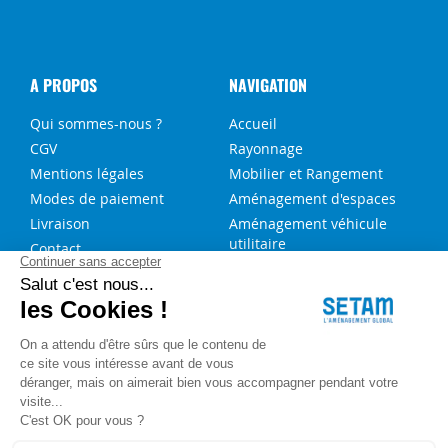
A PROPOS
NAVIGATION
Qui sommes-nous ?
Accueil
CGV
Rayonnage
Mentions légales
Mobilier et Rangement
Modes de paiement
Aménagement d'espaces
Livraison
Aménagement véhicule
utilitaire
Contact
Solutions sur-mesure
NOS SERVICES
FAQ
Blog
Aide au choix rayonnage
Service de montage
Recrutement