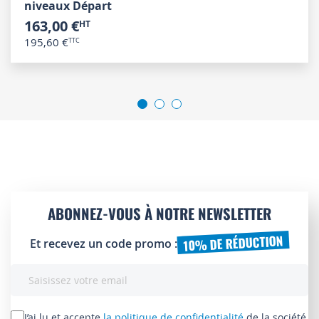
niveaux Départ
163,00 €
195,60 €
ABONNEZ-VOUS À NOTRE NEWSLETTER
10% DE RÉDUCTION
Et recevez un code promo :
Inscription
à
notre
lettre
J’ai lu et accepte
la politique de confidentialité
de la société