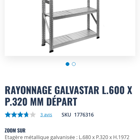
Skip
to
RAYONNAGE GALVASTAR L.600 X
the
P.320 MM DÉPART
beginning
of
the
SKU
1776316
3
avis
images
gallery
ZOOM SUR
Etagère métallique galvanisée : L.680 x P.320 x H.1972