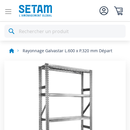
Mon pan
Rechercher
Rayonnage Galvastar L.600 x P.320 mm Départ
Skip
to
the
end
of
the
images
gallery