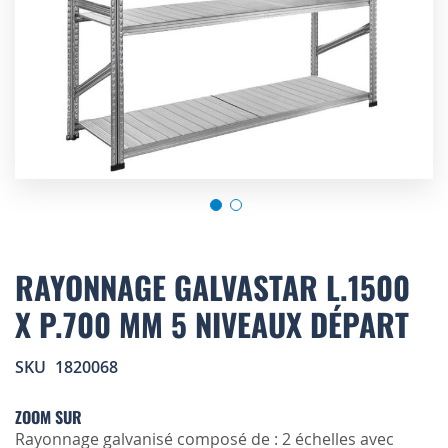
Skip
to
RAYONNAGE GALVASTAR L.1500
the
X P.700 MM 5 NIVEAUX DÉPART
beginning
of
the
SKU
1820068
images
gallery
ZOOM SUR
Rayonnage galvanisé composé de : 2 échelles avec