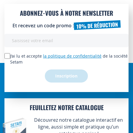
ABONNEZ-VOUS À NOTRE NEWSLETTER
10% DE RÉDUCTION
Et recevez un code promo :
Inscription
à
notre
lettre
J’ai lu et accepte
la politique de confidentialité
de la société
d’information
Setam
:
Inscription
FEUILLETEZ NOTRE CATALOGUE
Découvrez notre catalogue interactif en
ligne, aussi simple et pratique qu’un