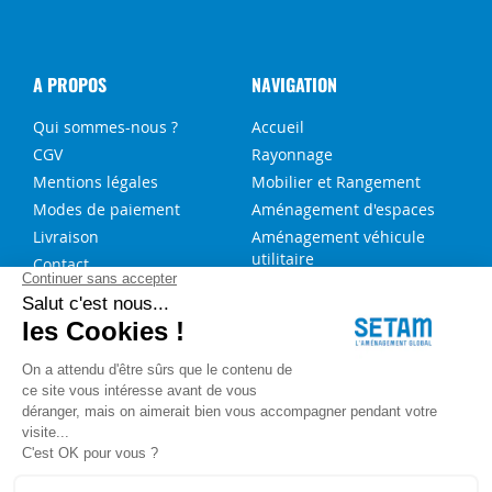
A PROPOS
NAVIGATION
Qui sommes-nous ?
Accueil
CGV
Rayonnage
Mentions légales
Mobilier et Rangement
Modes de paiement
Aménagement d'espaces
Livraison
Aménagement véhicule
utilitaire
Contact
Solutions sur-mesure
NOS SERVICES
FAQ
Blog
Aide au choix rayonnage
Service de montage
Recrutement