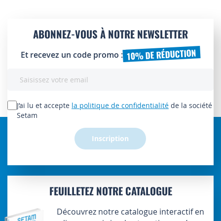
ABONNEZ-VOUS À NOTRE NEWSLETTER
10% DE RÉDUCTION
Et recevez un code promo :
Inscription
à
notre
lettre
J’ai lu et accepte
la politique de confidentialité
de la société
d’information
Setam
:
Inscription
FEUILLETEZ NOTRE CATALOGUE
Découvrez notre catalogue interactif en