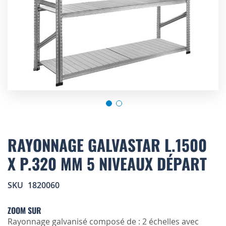
Skip
to
RAYONNAGE GALVASTAR L.1500
the
X P.320 MM 5 NIVEAUX DÉPART
beginning
of
the
SKU
1820060
images
gallery
ZOOM SUR
Rayonnage galvanisé composé de : 2 échelles avec