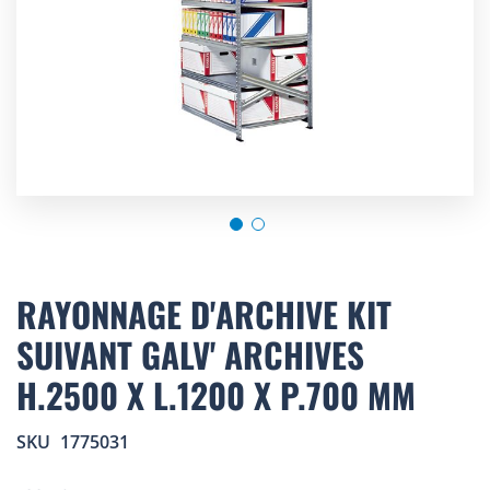
Skip
to
RAYONNAGE D'ARCHIVE KIT
the
SUIVANT GALV' ARCHIVES
beginning
of
H.2500 X L.1200 X P.700 MM
the
images
gallery
SKU
1775031