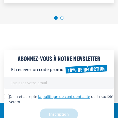
ABONNEZ-VOUS À NOTRE NEWSLETTER
10% DE RÉDUCTION
Et recevez un code promo :
Inscription
à
notre
lettre
J’ai lu et accepte
la politique de confidentialité
de la société
d’information
Setam
:
Inscription