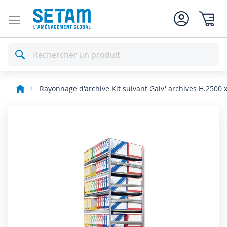
Mon pan
Rechercher
Rayonnage d'archive Kit suivant Galv' archives H.2500 
Skip
to
the
end
of
the
images
gallery