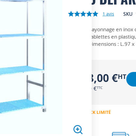
SKU
1
avis
ZOOM SUR
Rayonnage en inox q
Tablettes en plastiqu
Dimensions : L.97 x
268,00 €
321,60 €
EN STOCK LIMITÉ