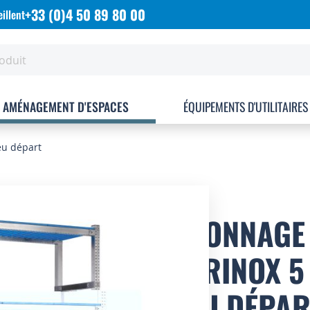
+33 (0)4 50 89 80 00
illent
AMÉNAGEMENT D'ESPACES
ÉQUIPEMENTS D'UTILITAIRES
eu départ
RAYONNAGE 
STORINOX 5
BLEU DÉPAR