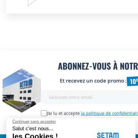
ABONNEZ-VOUS À NOTR
10
Et recevez un code promo :
Inscription
à
notre
lettre
J’ai lu et accepte
la politique de confidentiali
d’information
: