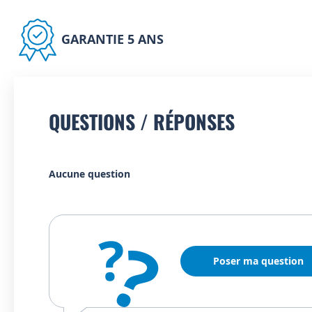
GARANTIE 5 ANS
QUESTIONS / RÉPONSES
Aucune question
?
?
Poser ma question