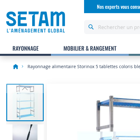
Allez
Nos experts vous conse
au
contenu
Rechercher
RAYONNAGE
MOBILIER & RANGEMENT
Rayonnage alimentaire Storinox 5 tablettes coloris bl
Skip
to
the
end
of
the
images
gallery