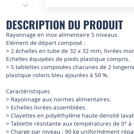
Skip
to
DESCRIPTION DU PRODUIT
the
beginning
of
Rayonnage en inox alimentaire 5 niveaux.
the
Elément de départ composé :
images
> 2 échelles en tube de 32 x 32 mm, livrées mon
gallery
Echelles équipées de pieds plastique compris.
> 5 tablettes composées chacunes de 2 longero
plastique coloris bleu ajourées à 50 %.
Caractéristiques
> Rayonnage aux normes alimentaires.
> Echelles livrées assemblées.
> Clayettes en polyéthylène haute densité lava
> Tablette résistante aux températures de 0° à
> Charge par niveau : 90 kg uniformément répar