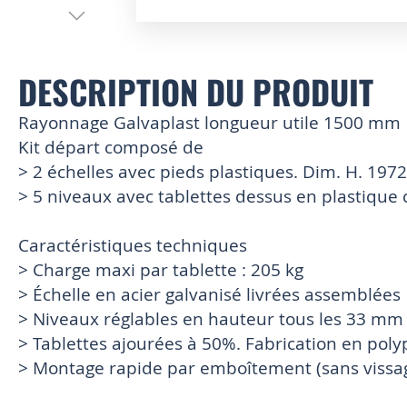
Skip
to
the
DESCRIPTION DU PRODUIT
beginning
of
Rayonnage Galvaplast longueur utile 1500 mm
the
images
Kit départ composé de
gallery
> 2 échelles avec pieds plastiques. Dim. H. 197
> 5 niveaux avec tablettes dessus en plastique 
Caractéristiques techniques
> Charge maxi par tablette : 205 kg
> Échelle en acier galvanisé livrées assemblées
> Niveaux réglables en hauteur tous les 33 mm
> Tablettes ajourées à 50%. Fabrication en pol
> Montage rapide par emboîtement (sans vissag