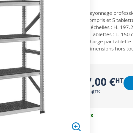
ZOOM SUR
Rayonnage professio
compris et 5 tablett
2 échelles : H. 197.
5 Tablettes : L. 150
Charge par tablette 
Dimensions hors tou
247,00 €
296,40 €
EN STOCK