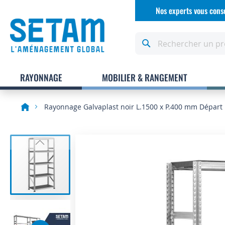
Allez
Nos experts vous conse
au
contenu
Rechercher
RAYONNAGE
MOBILIER & RANGEMENT
Rayonnage Galvaplast noir L.1500 x P.400 mm Départ
Skip
to
the
end
of
the
images
gallery