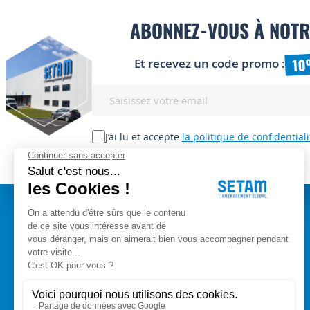
ABONNEZ-VOUS À NOTR
10
Et recevez un code promo :
Inscription
à
notre
lettre
J’ai lu et accepte
la politique de confidentiali
d’information
:
A PROPOS
Setam Siège Social
ZAE les bords d'Arve
Qui sommes-nous ?
153, rue de L'Arve
CGV