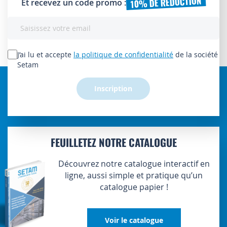
10% DE RÉDUCTION
Et recevez un code promo :
Inscription
à
notre
lettre
J’ai lu et accepte
la politique de confidentialité
de la société
d’information
Setam
:
Inscription
FEUILLETEZ NOTRE CATALOGUE
Découvrez notre catalogue interactif en
ligne, aussi simple et pratique qu’un
catalogue papier !
Voir le catalogue