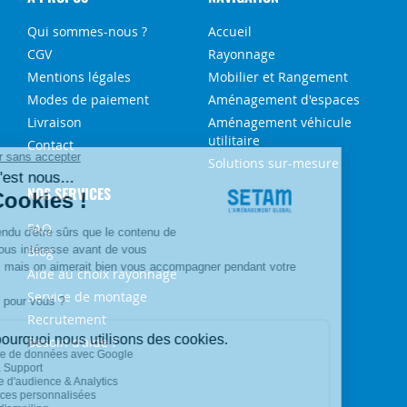
Qui sommes-nous ?
Accueil
CGV
Rayonnage
Mentions légales
Mobilier et Rangement
Modes de paiement
Aménagement d'espaces
Livraison
Aménagement véhicule
utilitaire
Contact
Solutions sur-mesure
NOS SERVICES
FAQ
Blog
Aide au choix rayonnage
Service de montage
Recrutement
Besoin d'aide ?