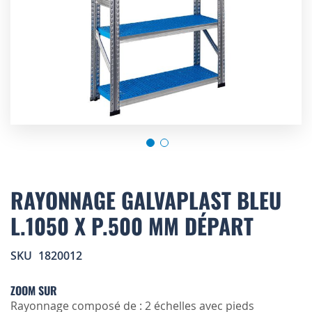
Skip
to
RAYONNAGE GALVAPLAST BLEU
the
L.1050 X P.500 MM DÉPART
beginning
of
the
SKU
1820012
images
gallery
ZOOM SUR
Rayonnage composé de : 2 échelles avec pieds