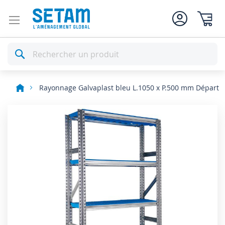
Mon pan
Rechercher
Rayonnage Galvaplast bleu L.1050 x P.500 mm Départ
Skip
to
the
end
of
the
images
gallery