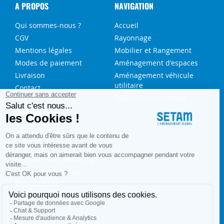
A PROPOS
NAVIGATION
Qui sommes-nous ?
Accueil
CGV
Rayonnage
Mentions légales
Mobilier et Rangement
Modes de paiement
Aménagement d'espaces
Livraison
Aménagement véhicule
utilitaire
Contact
Solutions sur-mesure
NOS SERVICES
FAQ
Blog
Aide au choix rayonnage
Service de montage
Recrutement
Besoin d'aide ?