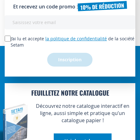
10% DE RÉDUCTION
Et recevez un code promo :
Inscription
à
notre
lettre
J’ai lu et accepte
la politique de confidentialité
de la société
d’information
Setam
:
Inscription
FEUILLETEZ NOTRE CATALOGUE
Découvrez notre catalogue interactif en
ligne, aussi simple et pratique qu’un
catalogue papier !