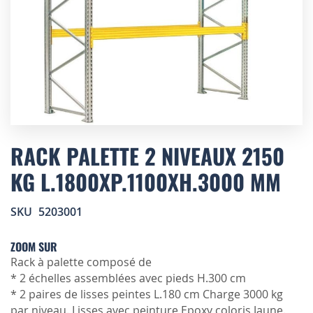
Skip
to
RACK PALETTE 2 NIVEAUX 2150
the
KG L.1800XP.1100XH.3000 MM
beginning
of
the
SKU
5203001
images
gallery
ZOOM SUR
Rack à palette composé de
* 2 échelles assemblées avec pieds H.300 cm
* 2 paires de lisses peintes L.180 cm Charge 3000 kg
par niveau. Lisses avec peinture Epoxy coloris Jaune.