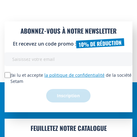
ABONNEZ-VOUS À NOTRE NEWSLETTER
10% DE RÉDUCTION
Et recevez un code promo :
Inscription
à
notre
lettre
J’ai lu et accepte
la politique de confidentialité
de la société
d’information
Setam
:
Inscription
FEUILLETEZ NOTRE CATALOGUE