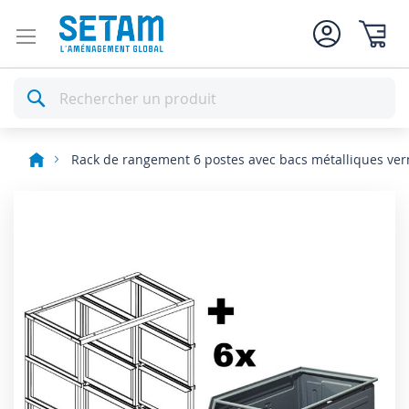
Mon pan
Rechercher
Rack de rangement 6 postes avec bacs métalliques verni
Skip
to
the
end
of
the
images
gallery