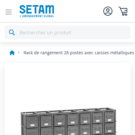
Mon pan
Rechercher
Rack de rangement 28 postes avec caisses métalliques v
Skip
to
the
end
of
the
images
gallery