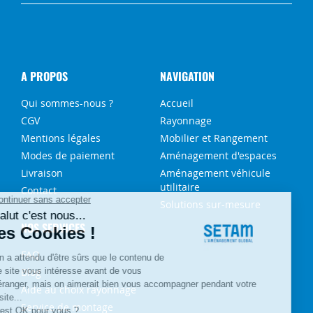
A PROPOS
NAVIGATION
Qui sommes-nous ?
Accueil
CGV
Rayonnage
Mentions légales
Mobilier et Rangement
Modes de paiement
Aménagement d'espaces
Livraison
Aménagement véhicule
utilitaire
Contact
Solutions sur-mesure
NOS SERVICES
FAQ
Blog
Aide au choix rayonnage
Service de montage