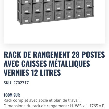
Skip
to
RACK DE RANGEMENT 28 POSTES
the
AVEC CAISSES MÉTALLIQUES
beginning
of
VERNIES 12 LITRES
the
images
gallery
SKU
2702717
ZOOM SUR
Rack complet avec socle et plan de travail.
Dimensions du rack de rangement : H. 885 x L. 1765 x P.