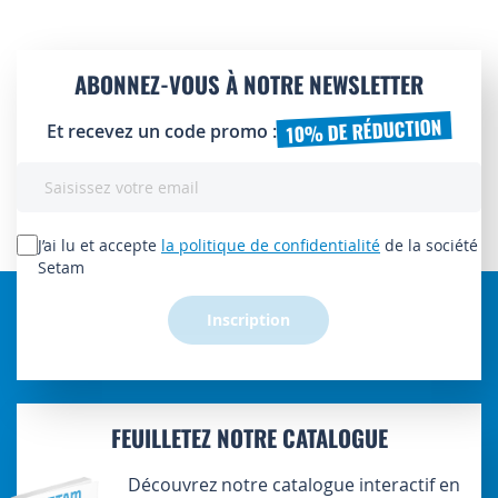
ABONNEZ-VOUS À NOTRE NEWSLETTER
10% DE RÉDUCTION
Et recevez un code promo :
Inscription
à
notre
lettre
J’ai lu et accepte
la politique de confidentialité
de la société
d’information
Setam
:
Inscription
FEUILLETEZ NOTRE CATALOGUE
Découvrez notre catalogue interactif en