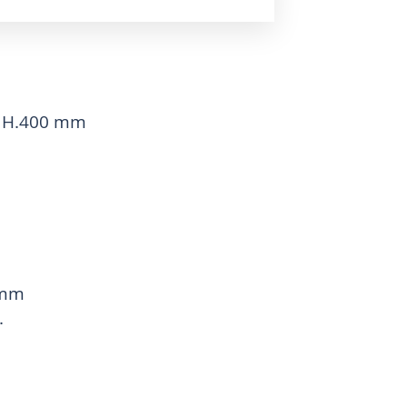
t) H.400 mm
 mm
.