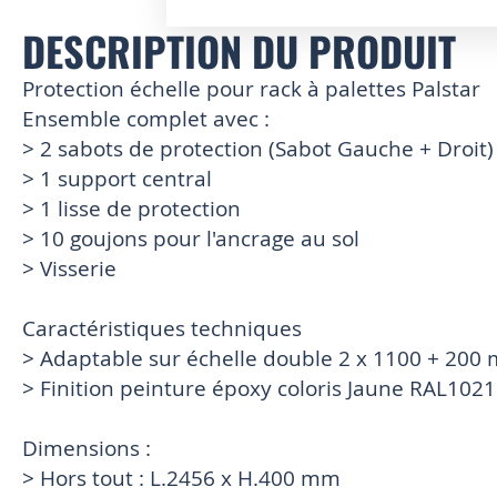
DESCRIPTION DU PRODUIT
Skip
to
the
Protection échelle pour rack à palettes Palstar
beginning
Ensemble complet avec :
of
> 2 sabots de protection (Sabot Gauche + Droi
the
images
> 1 support central
gallery
> 1 lisse de protection
> 10 goujons pour l'ancrage au sol
> Visserie
Caractéristiques techniques
> Adaptable sur échelle double 2 x 1100 + 200
> Finition peinture époxy coloris Jaune RAL1021
Dimensions :
> Hors tout : L.2456 x H.400 mm