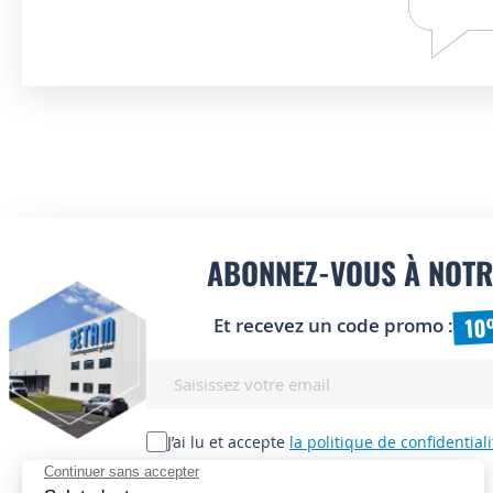
ABONNEZ-VOUS À NOTR
10
Et recevez un code promo :
Inscription
à
notre
lettre
J’ai lu et accepte
la politique de confidentiali
d’information
: