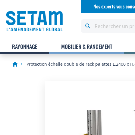
Allez
Nos experts vous conse
au
contenu
Rechercher
RAYONNAGE
MOBILIER & RANGEMENT
Protection échelle double de rack palettes L.2400 x 
Skip
to
the
end
of
the
images
gallery