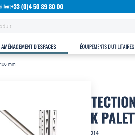
+33 (0)4 50 89 80 00
illent
AMÉNAGEMENT D'ESPACES
ÉQUIPEMENTS D'UTILITAIRES
H.400 mm
PROTECTION
RACK PALET
SKU
5101014