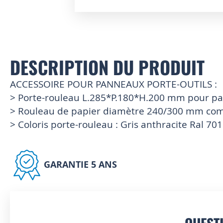
Skip
to
the
beginning
of
DESCRIPTION DU PRODUIT
the
images
ACCESSOIRE POUR PANNEAUX PORTE-OUTILS :
gallery
> Porte-rouleau L.285*P.180*H.200 mm pour pa
> Rouleau de papier diamètre 240/300 mm com
> Coloris porte-rouleau : Gris anthracite Ral 70
GARANTIE 5 ANS