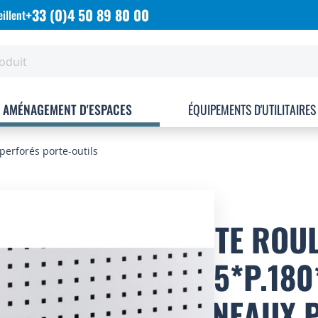
+33 (0)4 50 89 80 00
illent
AMÉNAGEMENT D'ESPACES
ÉQUIPEMENTS D'UTILITAIRES
erforés porte-outils
PORTE ROU
L.285*P.18
PANNEAUX 