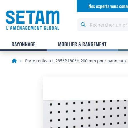
Allez
Nos experts vous conse
au
contenu
Rechercher
RAYONNAGE
MOBILIER & RANGEMENT
Porte rouleau L.285*P.180*H.200 mm pour panneaux p
Skip
to
the
end
of
the
images
gallery