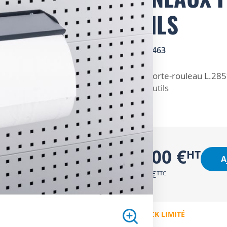
OUTILS
SKU
4505463
ZOOM SUR
Porte-rouleau L.28
outils
68,00 €
A
81,60 €
EN STOCK LIMITÉ