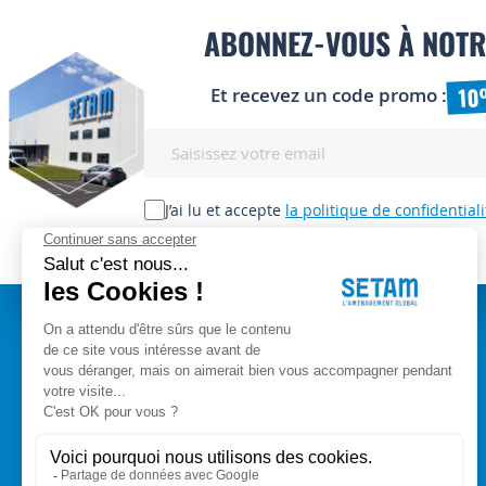
ABONNEZ-VOUS À NOTR
10
Et recevez un code promo :
Inscription
à
notre
lettre
J’ai lu et accepte
la politique de confidentiali
d’information
:
A PROPOS
Setam Siège Social
ZAE les bords d'Arve
Qui sommes-nous ?
153, rue de L'Arve
CGV