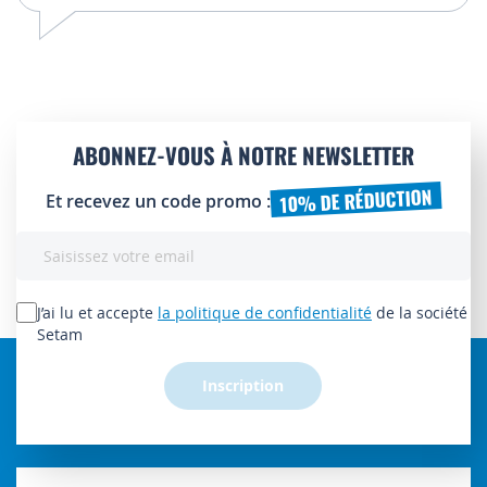
ABONNEZ-VOUS À NOTRE NEWSLETTER
10% DE RÉDUCTION
Et recevez un code promo :
Inscription
à
notre
lettre
J’ai lu et accepte
la politique de confidentialité
de la société
d’information
Setam
:
Inscription