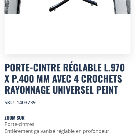
Skip
to
PORTE-CINTRE RÉGLABLE L.970
the
X P.400 MM AVEC 4 CROCHETS
beginning
of
RAYONNAGE UNIVERSEL PEINT
the
images
gallery
SKU
1403739
ZOOM SUR
Porte-cintres
Entièrement galvanisé réglable en profondeur.