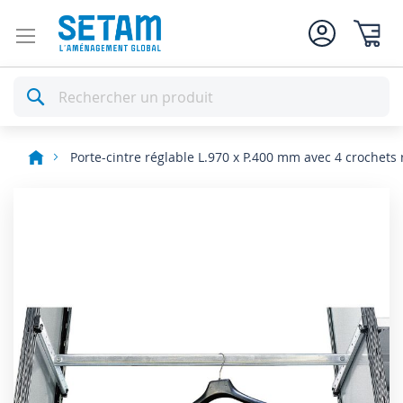
Mon pan
Rechercher
Porte-cintre réglable L.970 x P.400 mm avec 4 crochets
Skip
to
the
end
of
the
images
gallery