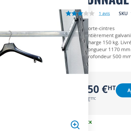
SKU
1
avis
ZOOM SUR
Porte-cintres
Entièrement galvani
Charge 150 kg. Livré
Longueur 1170 mm
Profondeur 500 m
39,50 €
A
47,40 €
EN STOCK