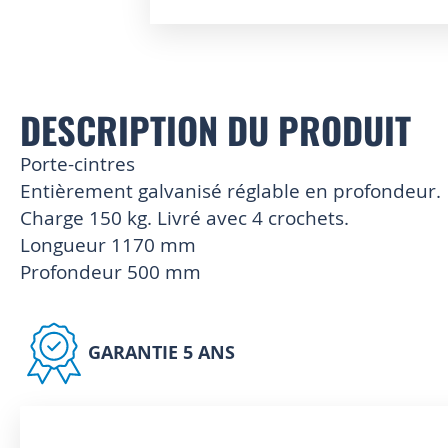
Skip
to
the
beginning
of
DESCRIPTION DU PRODUIT
the
images
Porte-cintres
gallery
Entièrement galvanisé réglable en profondeur.
Charge 150 kg. Livré avec 4 crochets.
Longueur 1170 mm
Profondeur 500 mm
GARANTIE 5 ANS