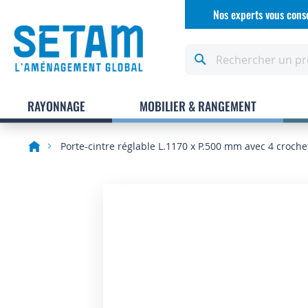
Allez
Nos experts vous conse
au
contenu
Rechercher
RAYONNAGE
MOBILIER & RANGEMENT
Porte-cintre réglable L.1170 x P.500 mm avec 4 croch
Skip
to
the
end
of
the
images
gallery