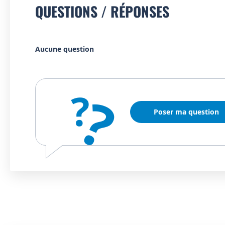
QUESTIONS / RÉPONSES
Aucune question
?
?
Poser ma question