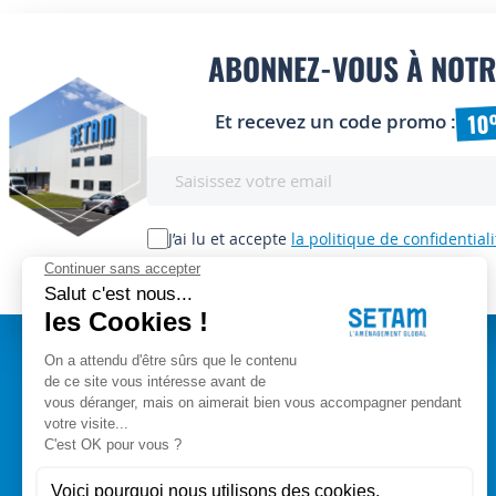
ABONNEZ-VOUS À NOTR
10
Et recevez un code promo :
Inscription
à
notre
lettre
J’ai lu et accepte
la politique de confidentiali
d’information
:
A PROPOS
Setam Siège Social
ZAE les bords d'Arve
Qui sommes-nous ?