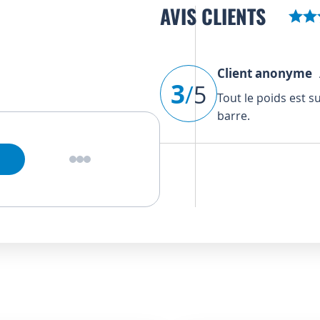
AVIS CLIENTS
Client anonyme
A
3
/
5
Tout le poids est s
barre.