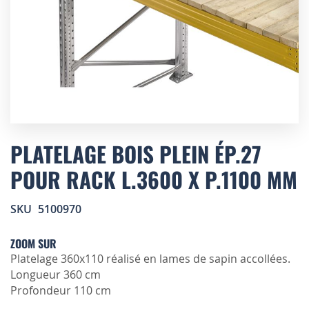
Skip
to
PLATELAGE BOIS PLEIN ÉP.27
the
POUR RACK L.3600 X P.1100 MM
beginning
of
the
SKU
5100970
images
gallery
ZOOM SUR
Platelage 360x110 réalisé en lames de sapin accollées.
Longueur 360 cm
Profondeur 110 cm