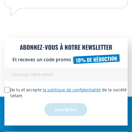
ABONNEZ-VOUS À NOTRE NEWSLETTER
10% DE RÉDUCTION
Et recevez un code promo :
Inscription
à
notre
lettre
J’ai lu et accepte
la politique de confidentialité
de la société
d’information
Setam
:
Inscription