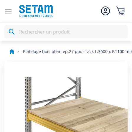
Mon pan
Rechercher
Platelage bois plein ép.27 pour rack L.3600 x P.1100 m
Skip
to
the
end
of
the
images
gallery