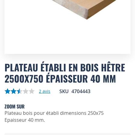
Skip
to
PLATEAU ÉTABLI EN BOIS HÊTRE
the
2500X750 ÉPAISSEUR 40 MM
beginning
of
the
SKU
4704443
2
avis
images
gallery
ZOOM SUR
Plateau bois pour établi dimensions 250x75
Epaisseur 40 mm.