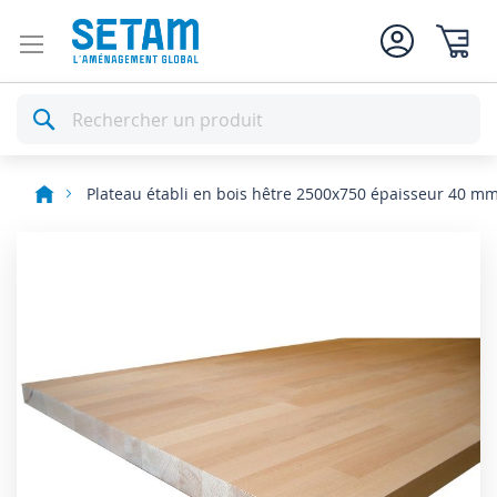
Mon pan
Rechercher
Plateau établi en bois hêtre 2500x750 épaisseur 40 m
Skip
to
the
end
of
the
images
gallery