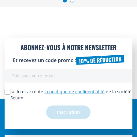
ABONNEZ-VOUS À NOTRE NEWSLETTER
10% DE RÉDUCTION
Et recevez un code promo :
Inscription
à
notre
lettre
J’ai lu et accepte
la politique de confidentialité
de la société
d’information
Setam
:
Inscription