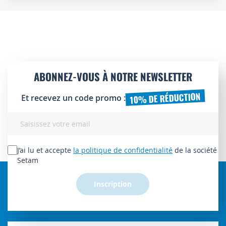
ABONNEZ-VOUS À NOTRE NEWSLETTER
10% DE RÉDUCTION
Et recevez un code promo :
Inscription
à
notre
lettre
J’ai lu et accepte
la politique de confidentialité
de la société
d’information
Setam
:
Inscription