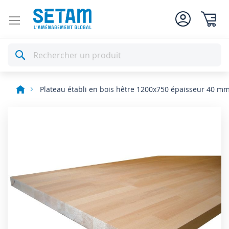
Mon pan
Rechercher
Plateau établi en bois hêtre 1200x750 épaisseur 40 m
Skip
to
the
end
of
the
images
gallery