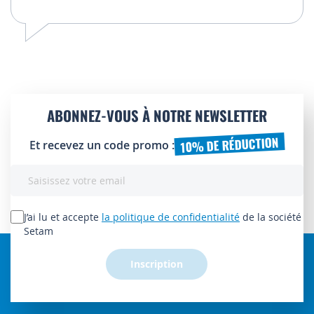
ABONNEZ-VOUS À NOTRE NEWSLETTER
10% DE RÉDUCTION
Et recevez un code promo :
Inscription
à
notre
lettre
J’ai lu et accepte
la politique de confidentialité
de la société
d’information
Setam
:
Inscription