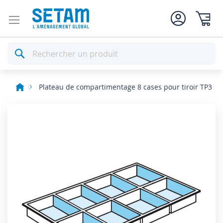
Mon pan
Rechercher
Plateau de compartimentage 8 cases pour tiroir TP3
Skip
to
the
end
of
the
images
gallery