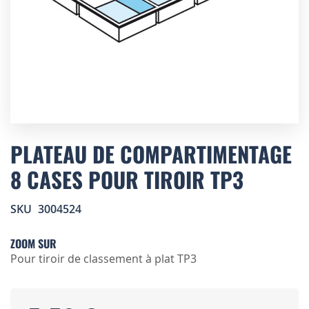
Skip
to
PLATEAU DE COMPARTIMENTAGE
the
8 CASES POUR TIROIR TP3
beginning
of
the
SKU
3004524
images
gallery
ZOOM SUR
Pour tiroir de classement à plat TP3