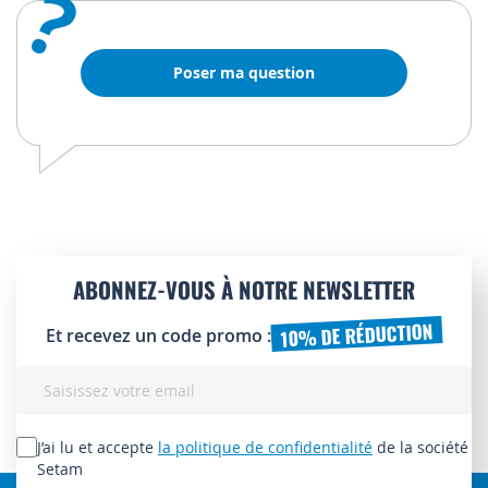
?
Poser ma question
ABONNEZ-VOUS À NOTRE NEWSLETTER
10% DE RÉDUCTION
Et recevez un code promo :
Inscription
à
notre
lettre
J’ai lu et accepte
la politique de confidentialité
de la société
d’information
Setam
: