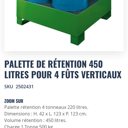
Skip
to
PALETTE DE RÉTENTION 450
the
LITRES POUR 4 FÛTS VERTICAUX
beginning
of
the
SKU
2502431
images
gallery
ZOOM SUR
Palette rétention 4 tonneaux 220 litres.
Dimensions : H. 42 x L. 123 x P. 123 cm.
Volume rétention : 450 litres.
Charge 1 Tonne 500 kg