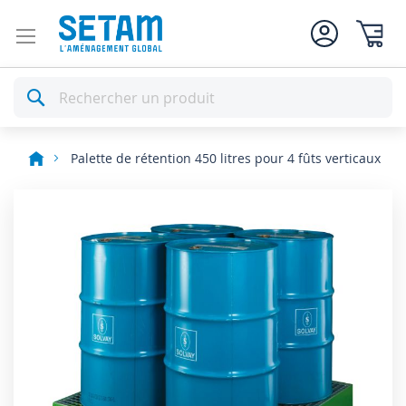
Mon pan
Rechercher
Palette de rétention 450 litres pour 4 fûts verticaux
Skip
to
the
end
of
the
images
gallery