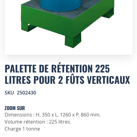
Skip
to
PALETTE DE RÉTENTION 225
the
LITRES POUR 2 FÛTS VERTICAUX
beginning
of
the
SKU
2502430
images
gallery
ZOOM SUR
Dimensions : H. 350 x L. 1260 x P. 860 mm.
Volume rétention : 225 litres.
Charge 1 tonne