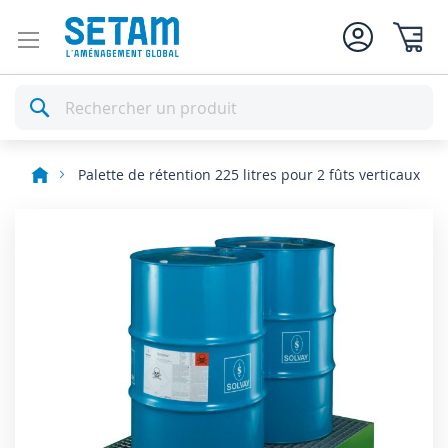
Mon pan
Rechercher
Palette de rétention 225 litres pour 2 fûts verticaux
Skip
to
the
end
of
the
images
gallery