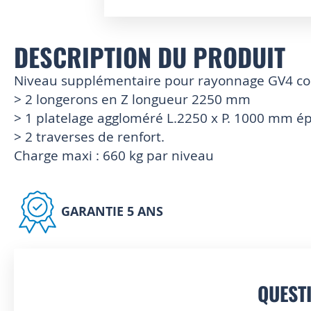
Skip
to
DESCRIPTION DU PRODUIT
the
beginning
of
Niveau supplémentaire pour rayonnage GV4 co
the
> 2 longerons en Z longueur 2250 mm
images
> 1 platelage aggloméré L.2250 x P. 1000 mm é
gallery
> 2 traverses de renfort.
Charge maxi : 660 kg par niveau
GARANTIE 5 ANS
QUEST