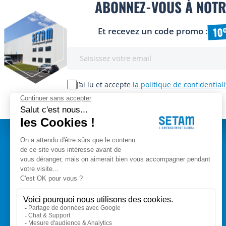
ABONNEZ-VOUS À NOTR
10
Et recevez un code promo :
Inscription
à
notre
lettre
J’ai lu et accepte
la politique de confidentiali
d’information
:
A PROPOS
Setam Siège Social
ZAE les bords d'Arve
Qui sommes-nous ?
153, rue de L'Arve
CGV
74950 SCIONZIER
Mentions légales