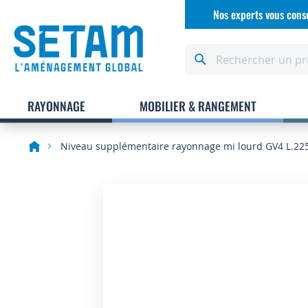
Allez
Nos experts vous conse
au
contenu
Rechercher
RAYONNAGE
MOBILIER & RANGEMENT
Niveau supplémentaire rayonnage mi lourd GV4 L.22
Skip
to
the
end
of
the
images
gallery