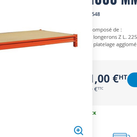
SKU
5713548
ZOOM SUR
Composé de :
2 longerons Z L. 22
1 platelage agglomé
151,00 €
181,20 €
EN STOCK