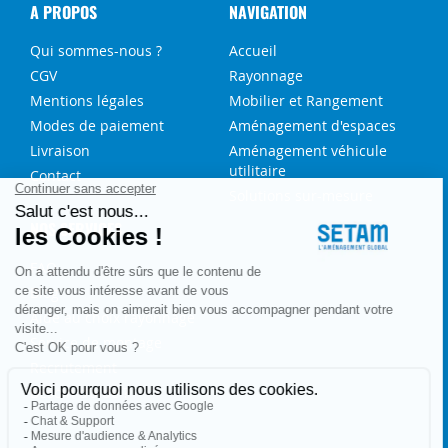
A PROPOS
NAVIGATION
Qui sommes-nous ?
Accueil
CGV
Rayonnage
Mentions légales
Mobilier et Rangement
Modes de paiement
Aménagement d'espaces
Livraison
Aménagement véhicule
utilitaire
Contact
Solutions sur-mesure
NOS SERVICES
FAQ
Blog
Aide au choix rayonnage
Service de montage
Recrutement
Besoin d'aide ?