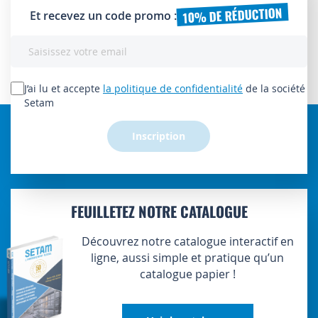
10% DE RÉDUCTION
Et recevez un code promo :
Inscription
à
notre
lettre
J’ai lu et accepte
la politique de confidentialité
de la société
d’information
Setam
:
Inscription
FEUILLETEZ NOTRE CATALOGUE
Découvrez notre catalogue interactif en
ligne, aussi simple et pratique qu’un
catalogue papier !