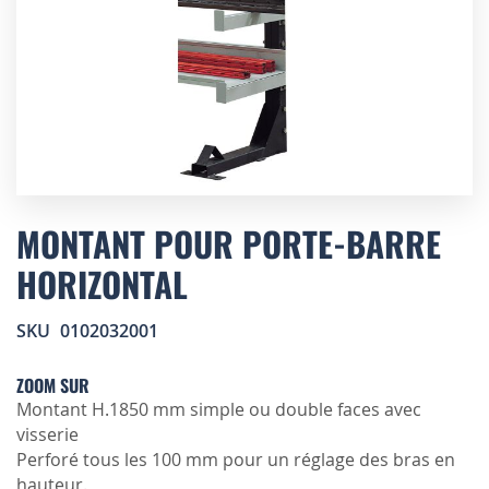
Skip
to
MONTANT POUR PORTE-BARRE
the
HORIZONTAL
beginning
of
the
SKU
0102032001
images
gallery
ZOOM SUR
Montant H.1850 mm simple ou double faces avec
visserie
Perforé tous les 100 mm pour un réglage des bras en
hauteur.