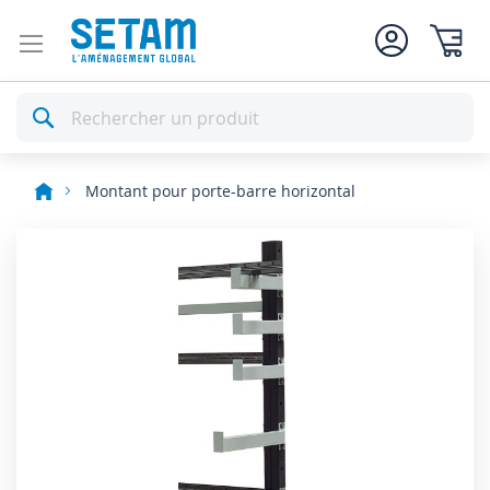
Mon pan
Rechercher
Montant pour porte-barre horizontal
Skip
to
the
end
of
the
images
gallery