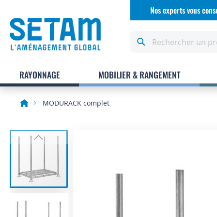
Allez
Nos experts vous conse
au
contenu
Rechercher
RAYONNAGE
MOBILIER & RANGEMENT
MODURACK complet
Skip
to
the
end
of
the
images
gallery