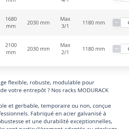
1680
Max
−
2030 mm
1180 mm
mm
3/1
2100
Max
−
2030 mm
1180 mm
mm
2/1
age flexible, robuste, modulable pour
 de votre entrepôt ? Nos racks MODURACK
le et gerbable, temporaire ou non, conçue
essionnels. Fabriqué en acier galvanisé à
 robustesse et une durabilité exceptionnelles,
cks sont particulièrement adaptés au stockage