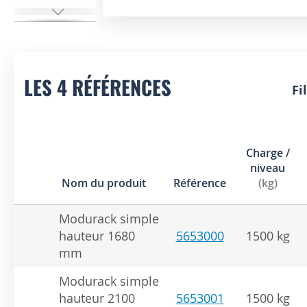
Skip
to
the
beginning
of
LES 4 RÉFÉRENCES
Fi
the
images
gallery
Charge /
niveau
Nom du produit
Référence
(kg)
Modurack simple
hauteur 1680
5653000
1500 kg
mm
Modurack simple
hauteur 2100
5653001
1500 kg