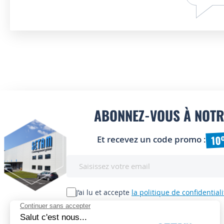
ABONNEZ-VOUS À NOTR
10
Et recevez un code promo :
Inscription
à
notre
lettre
J’ai lu et accepte
la politique de confidentiali
d’information
: