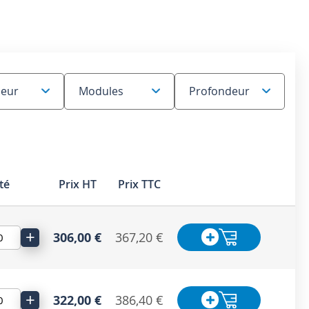
té
Prix HT
Prix TTC
+
306,00 €
367,20 €
+
322,00 €
386,40 €