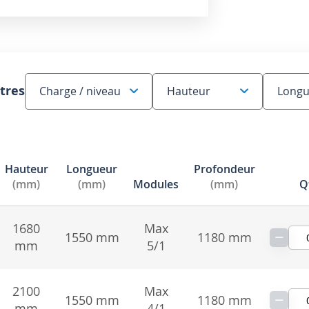
ltres
Hauteur
Longueur
Profondeur
(mm)
(mm)
Modules
(mm)
Q
1680
Max
−
1550 mm
1180 mm
mm
5/1
2100
Max
−
1550 mm
1180 mm
mm
4/1