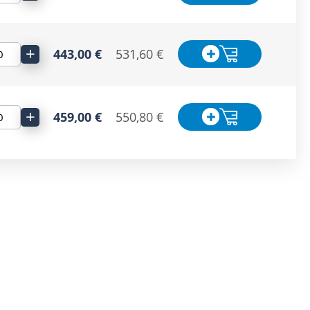
+
443,00 €
531,60 €
+
459,00 €
550,80 €