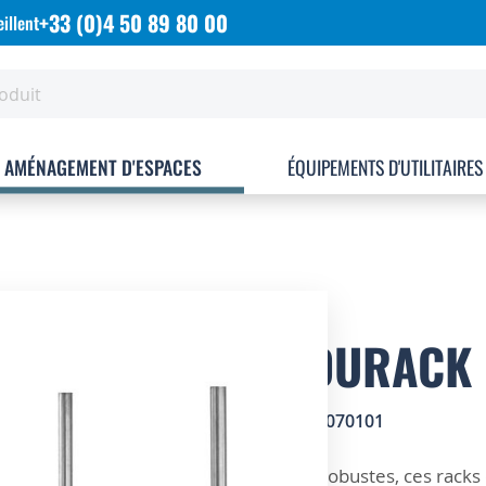
+33 (0)4 50 89 80 00
illent
AMÉNAGEMENT D'ESPACES
ÉQUIPEMENTS D'UTILITAIRES
MODURACK 
SKU
0103070101
ZOOM SUR
Robustes, ces rack