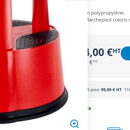
ZOOM SUR
En polypropylène.
Marchepied coloris 
104,00 €
124,80 €
Acheter 5 pour
99,00 €
11
EN STOCK