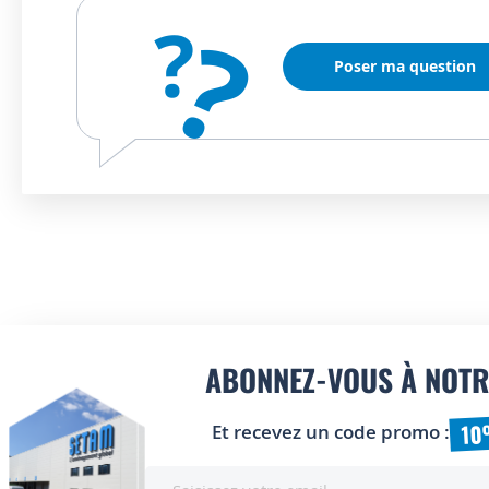
?
?
Poser ma question
ABONNEZ-VOUS À NOTR
10
Et recevez un code promo :
Inscription