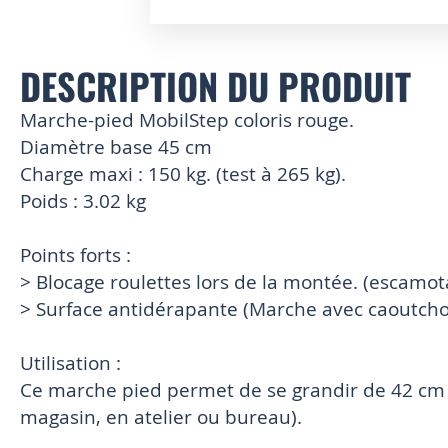
Skip
to
DESCRIPTION DU PRODUIT
the
beginning
of
Marche-pied MobilStep coloris rouge.
the
Diamètre base 45 cm
images
Charge maxi : 150 kg. (test à 265 kg).
gallery
Poids : 3.02 kg
Points forts :
> Blocage roulettes lors de la montée. (escamot
> Surface antidérapante (Marche avec caoutchou
Utilisation :
Ce marche pied permet de se grandir de 42 cm e
magasin, en atelier ou bureau).