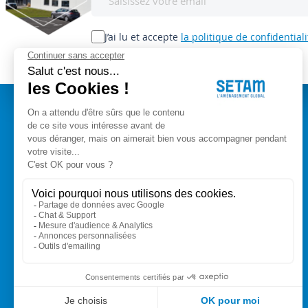
à
notre
lettre
J’ai lu et accepte
la politique de confidentiali
d’information
:
A PROPOS
Setam Siège Social
ZAE les bords d'Arve
Qui sommes-nous ?
153, rue de L'Arve
CGV
74950 SCIONZIER
Mentions légales
Nos experts vous conseillent
Modes de paiement
+33 (0)4 50 89 80 00
Livraison
Contact