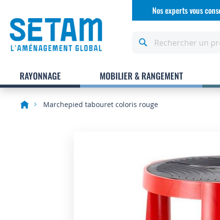
Allez
Nos experts vous conse
au
contenu
Rechercher
RAYONNAGE
MOBILIER & RANGEMENT
Marchepied tabouret coloris rouge
Skip
to
the
end
of
the
images
gallery