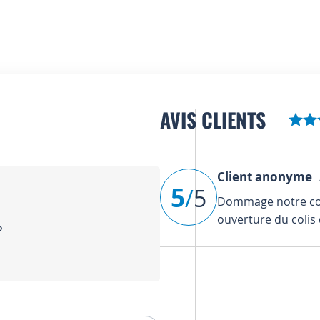
AVIS CLIENTS
Client anonyme
A
5
/
5
Dommage notre co
ouverture du colis 
?