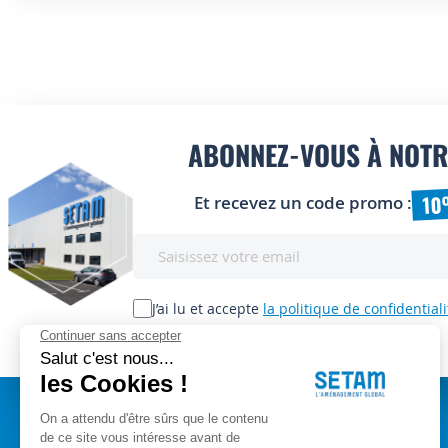
ABONNEZ-VOUS À NOTR
10
Et recevez un code promo :
Inscription
à
notre
lettre
J’ai lu et accepte
la politique de confidentiali
d’information
: