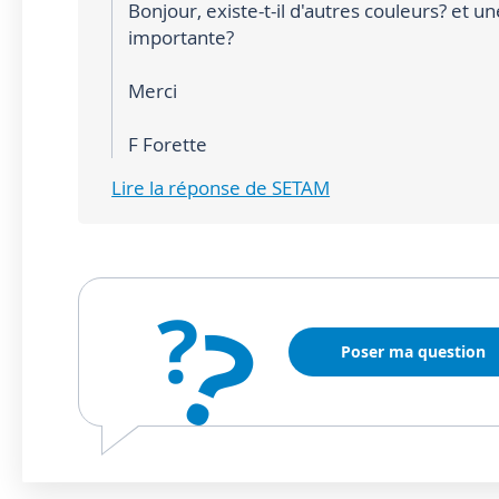
Bonjour, existe-t-il d'autres couleurs? et u
importante?
Merci
F Forette
Lire la réponse de SETAM
?
?
Poser ma question