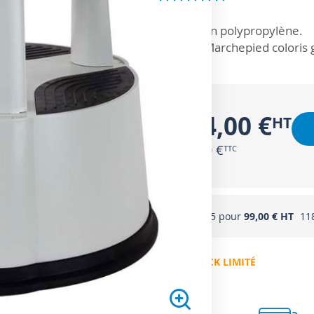
ZOOM SUR
En polypropylène.
Marchepied coloris g
104,00 €
124,80 €
Acheter 5 pour
99,00 €
11
EN STOCK LIMITÉ