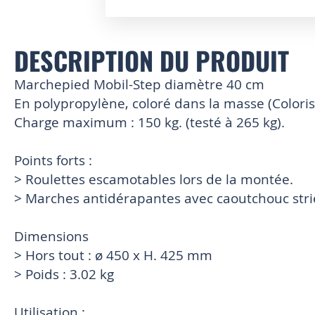
Skip
to
DESCRIPTION DU PRODUIT
the
beginning
of
Marchepied Mobil-Step diamètre 40 cm
the
En polypropylène, coloré dans la masse (Coloris 
images
Charge maximum : 150 kg. (testé à 265 kg).
gallery
Points forts :
> Roulettes escamotables lors de la montée.
> Marches antidérapantes avec caoutchouc stri
Dimensions
> Hors tout : ø 450 x H. 425 mm
> Poids : 3.02 kg
Utilisation :