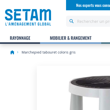
Allez
Nos experts vous conse
au
contenu
Rechercher
RAYONNAGE
MOBILIER & RANGEMENT
Marchepied tabouret coloris gris
Skip
to
the
end
of
the
images
gallery