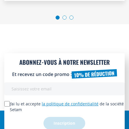
ABONNEZ-VOUS À NOTRE NEWSLETTER
10% DE RÉDUCTION
Et recevez un code promo :
Inscription
à
notre
lettre
J’ai lu et accepte
la politique de confidentialité
de la société
d’information
Setam
:
Inscription