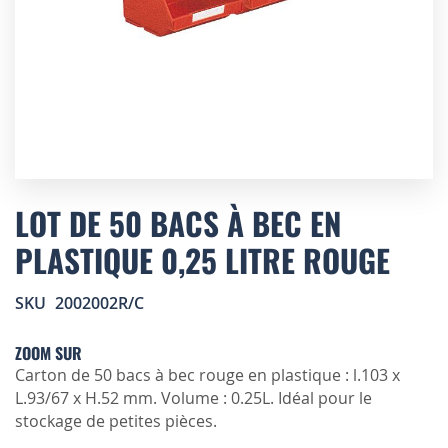
Skip
to
LOT DE 50 BACS À BEC EN
the
PLASTIQUE 0,25 LITRE ROUGE
beginning
of
the
SKU
2002002R/C
images
gallery
ZOOM SUR
Carton de 50 bacs à bec rouge en plastique : l.103 x
L.93/67 x H.52 mm. Volume : 0.25L. Idéal pour le
stockage de petites pièces.