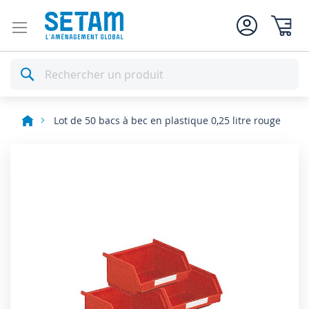
Mon pan
Rechercher
Lot de 50 bacs à bec en plastique 0,25 litre rouge
Skip
to
the
end
of
the
images
gallery