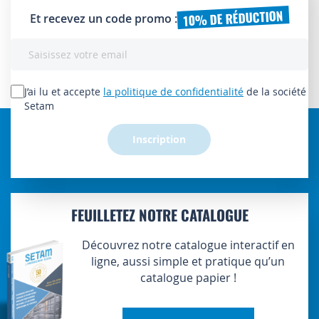
10% DE RÉDUCTION
Et recevez un code promo :
Inscription
à
notre
lettre
J’ai lu et accepte
la politique de confidentialité
de la société
d’information
Setam
:
Inscription
FEUILLETEZ NOTRE CATALOGUE
Découvrez notre catalogue interactif en
ligne, aussi simple et pratique qu’un
catalogue papier !