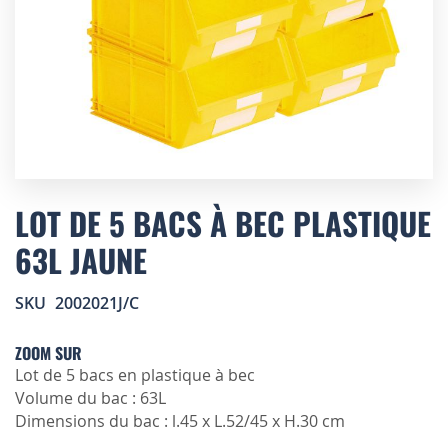
Skip
to
LOT DE 5 BACS À BEC PLASTIQUE
the
63L JAUNE
beginning
of
the
SKU
2002021J/C
images
gallery
ZOOM SUR
Lot de 5 bacs en plastique à bec
Volume du bac : 63L
Dimensions du bac : l.45 x L.52/45 x H.30 cm