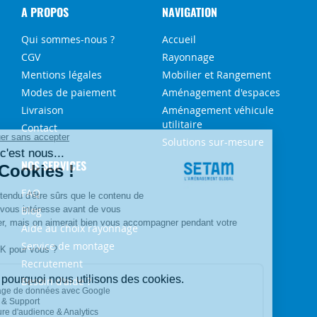
A PROPOS
NAVIGATION
Qui sommes-nous ?
Accueil
CGV
Rayonnage
Mentions légales
Mobilier et Rangement
Modes de paiement
Aménagement d'espaces
Livraison
Aménagement véhicule
utilitaire
Contact
Solutions sur-mesure
NOS SERVICES
FAQ
Blog
Aide au choix rayonnage
Service de montage
Recrutement
Besoin d'aide ?