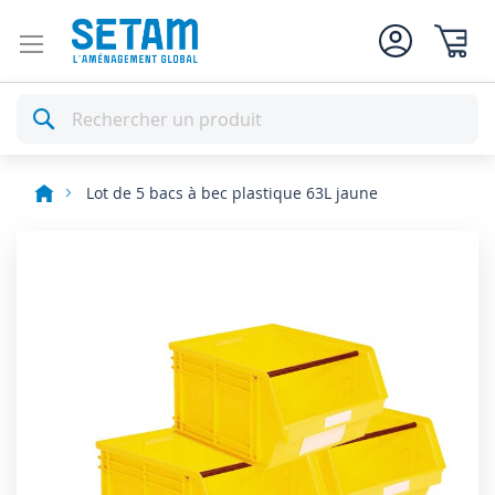
Mon pan
Rechercher
Lot de 5 bacs à bec plastique 63L jaune
Skip
to
the
end
of
the
images
gallery