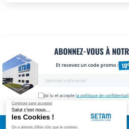
ABONNEZ-VOUS À NOTR
10
Et recevez un code promo :
Inscription
à
notre
lettre
J’ai lu et accepte
la politique de confidentiali
d’information
: