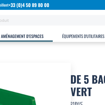
+33 (0)4 50 89 80 00
illent
AMÉNAGEMENT D'ESPACES
ÉQUIPEMENTS D'UTILITAIRES
LOT DE 5 B
42L VERT
SKU
2002018V/C