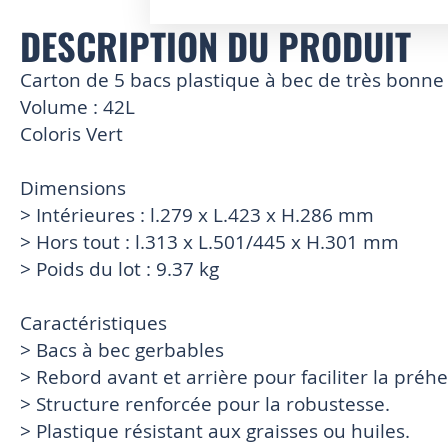
DESCRIPTION DU PRODUIT
Skip
to
the
Carton de 5 bacs plastique à bec de très bonne
beginning
Volume : 42L
of
Coloris Vert
the
images
gallery
Dimensions
> Intérieures : l.279 x L.423 x H.286 mm
> Hors tout : l.313 x L.501/445 x H.301 mm
> Poids du lot : 9.37 kg
Caractéristiques
> Bacs à bec gerbables
> Rebord avant et arrière pour faciliter la préh
> Structure renforcée pour la robustesse.
> Plastique résistant aux graisses ou huiles.