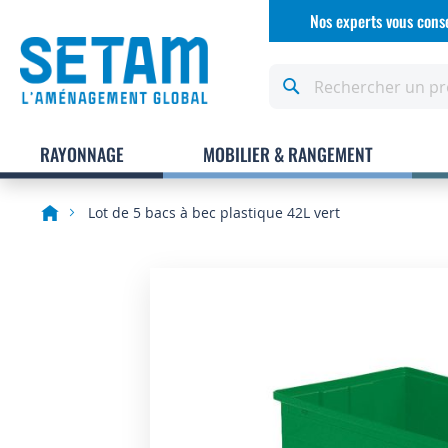
Allez
Nos experts vous conse
au
contenu
Rechercher
RAYONNAGE
MOBILIER & RANGEMENT
Lot de 5 bacs à bec plastique 42L vert
Skip
to
the
end
of
the
images
gallery