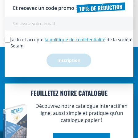
10% DE RÉDUCTION
Et recevez un code promo :
Inscription
à
notre
lettre
J’ai lu et accepte
la politique de confidentialité
de la société
d’information
Setam
:
Inscription
FEUILLETEZ NOTRE CATALOGUE
Découvrez notre catalogue interactif en
ligne, aussi simple et pratique qu’un
catalogue papier !