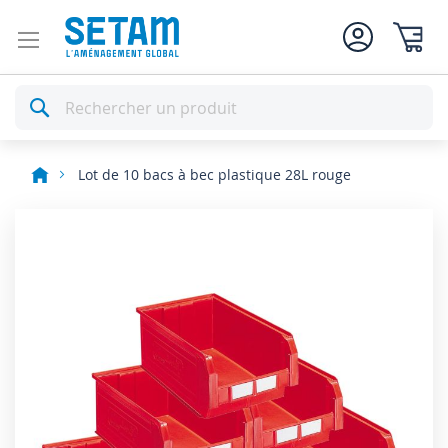
Mon pan
Rechercher
Lot de 10 bacs à bec plastique 28L rouge
Skip
to
the
end
of
the
images
gallery