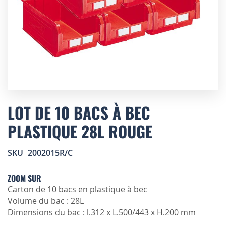
Skip
to
LOT DE 10 BACS À BEC
the
PLASTIQUE 28L ROUGE
beginning
of
the
SKU
2002015R/C
images
gallery
ZOOM SUR
Carton de 10 bacs en plastique à bec
Volume du bac : 28L
Dimensions du bac : l.312 x L.500/443 x H.200 mm