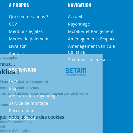
A PROPOS
NAVIGATION
Qui sommes-nous ?
Accueil
CGV
Rayonnage
Mentions légales
Mobilier et Rangement
Modes de paiement
Aménagement d'espaces
Livraison
Aménagement véhicule
utilitaire
Contact
Solutions sur-mesure
NOS SERVICES
FAQ
Blog
Aide au choix rayonnage
Service de montage
Recrutement
Besoin d'aide ?