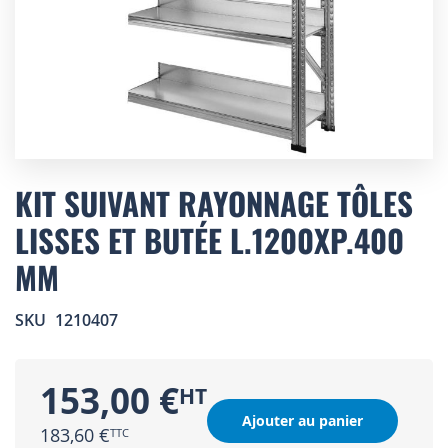
Skip
to
KIT SUIVANT RAYONNAGE TÔLES
the
LISSES ET BUTÉE L.1200XP.400
beginning
of
MM
the
images
gallery
SKU
1210407
153,00 €
Ajouter au panier
183,60 €