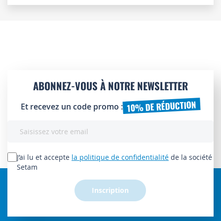
ABONNEZ-VOUS À NOTRE NEWSLETTER
10% DE RÉDUCTION
Et recevez un code promo :
Inscription
à
notre
lettre
J’ai lu et accepte
la politique de confidentialité
de la société
d’information
Setam
:
Inscription