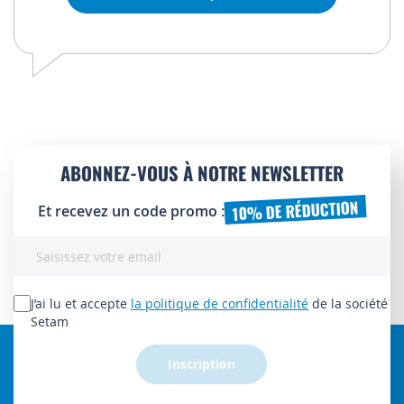
ABONNEZ-VOUS À NOTRE NEWSLETTER
10% DE RÉDUCTION
Et recevez un code promo :
Inscription
à
notre
lettre
J’ai lu et accepte
la politique de confidentialité
de la société
d’information
Setam
:
Inscription