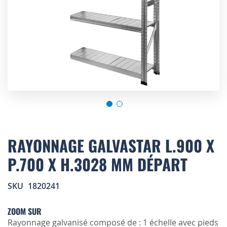
Skip
to
RAYONNAGE GALVASTAR L.900 X
the
P.700 X H.3028 MM DÉPART
beginning
of
the
SKU
1820241
images
gallery
ZOOM SUR
Rayonnage galvanisé composé de : 1 échelle avec pieds