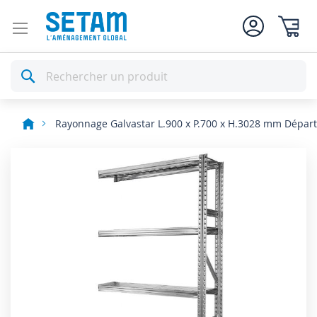
Mon pan
Rechercher
Rayonnage Galvastar L.900 x P.700 x H.3028 mm Départ
Skip
to
the
end
of
the
images
gallery