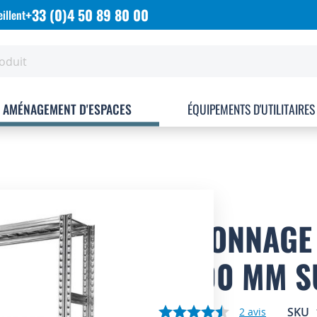
+33 (0)4 50 89 80 00
illent
AMÉNAGEMENT D'ESPACES
ÉQUIPEMENTS D'UTILITAIRES
RAYONNAGE 
P.500 MM S
SKU
2
avis