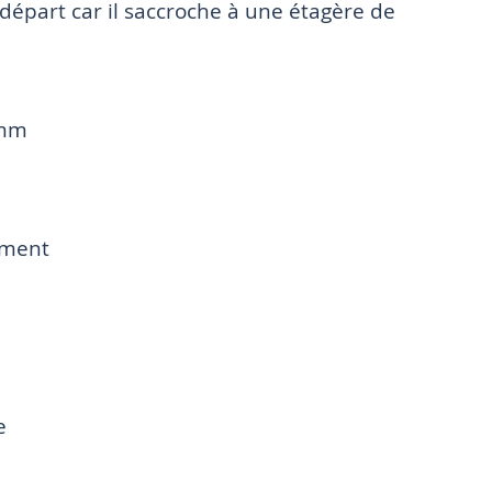
épart car il saccroche à une étagère de
 mm
ément
e