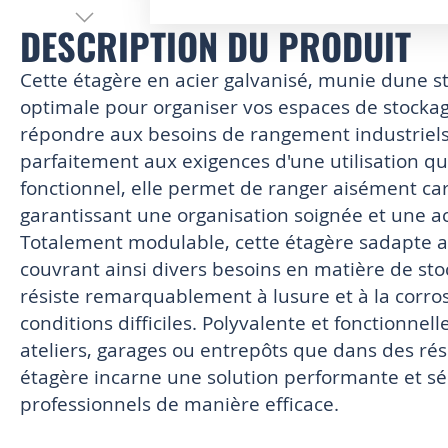
DESCRIPTION DU PRODUIT
Skip
to
the
Cette étagère en acier galvanisé, munie dune st
beginning
optimale pour organiser vos espaces de stock
of
répondre aux besoins de rangement industriels, 
the
images
parfaitement aux exigences d'une utilisation qu
gallery
fonctionnel, elle permet de ranger aisément car
garantissant une organisation soignée et une acc
Totalement modulable, cette étagère sadapte ave
couvrant ainsi divers besoins en matière de sto
résiste remarquablement à lusure et à la corro
conditions difficiles. Polyvalente et fonctionnel
ateliers, garages ou entrepôts que dans des ré
étagère incarne une solution performante et sé
professionnels de manière efficace.