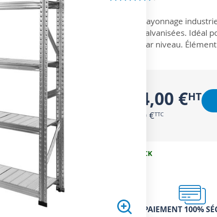
ZOOM SUR
Rayonnage industriel
galvanisées. Idéal p
par niveau. Élément
104,00 €
124,80 €
EN STOCK
PAIEMENT 100% SÉ