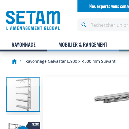
Allez
Nos experts vous conse
au
contenu
Rechercher
RAYONNAGE
MOBILIER & RANGEMENT
Rayonnage Galvastar L.900 x P.500 mm Suivant
Skip
to
the
end
of
the
images
gallery