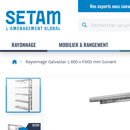
Allez
Nos experts vous conse
au
contenu
Rechercher
RAYONNAGE
MOBILIER & RANGEMENT
Rayonnage Galvastar L.600 x P.600 mm Suivant
Skip
to
the
end
of
the
images
gallery