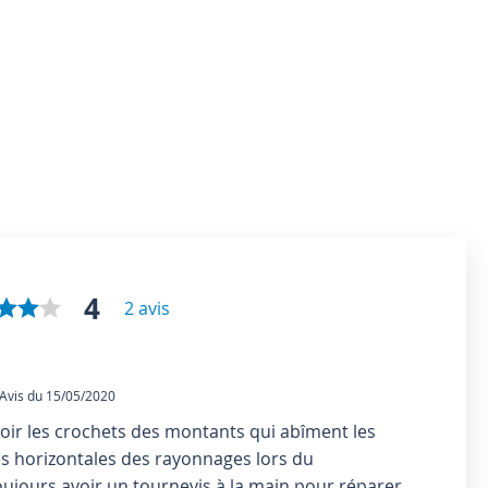
4
2 avis
vis du 15/05/2020
avoir les crochets des montants qui abîment les
s horizontales des rayonnages lors du
ujours avoir un tournevis à la main pour réparer