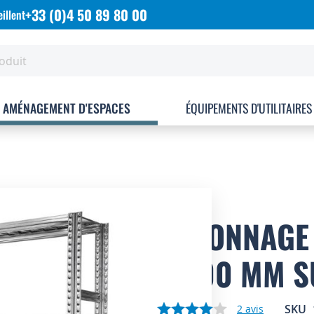
+33 (0)4 50 89 80 00
illent
AMÉNAGEMENT D'ESPACES
ÉQUIPEMENTS D'UTILITAIRES
RAYONNAGE 
P.600 MM S
SKU
2
avis