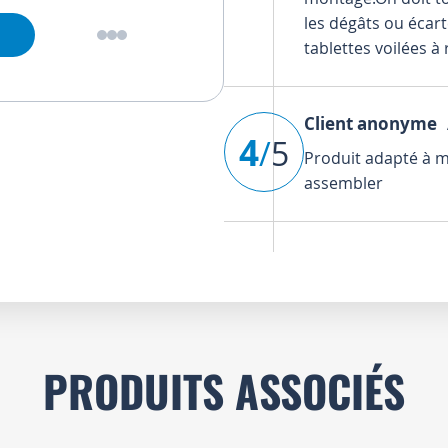
les dégâts ou écar
tablettes voilées à
Client anonyme
A
4
/
5
Produit adapté à mo
assembler
PRODUITS ASSOCIÉS