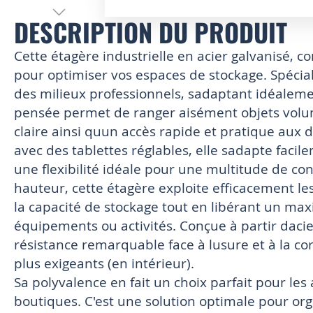
DESCRIPTION DU PRODUIT
Skip
to
the
Cette étagère industrielle en acier galvanisé, c
beginning
pour optimiser vos espaces de stockage. Spéci
of
des milieux professionnels, sadaptant idéaleme
the
images
pensée permet de ranger aisément objets volum
gallery
claire ainsi quun accès rapide et pratique aux 
avec des tablettes réglables, elle sadapte facil
une flexibilité idéale pour une multitude de con
hauteur, cette étagère exploite efficacement l
la capacité de stockage tout en libérant un ma
équipements ou activités. Conçue à partir dacie
résistance remarquable face à lusure et à la 
plus exigeants (en intérieur).
Sa polyvalence en fait un choix parfait pour les 
boutiques. C'est une solution optimale pour or