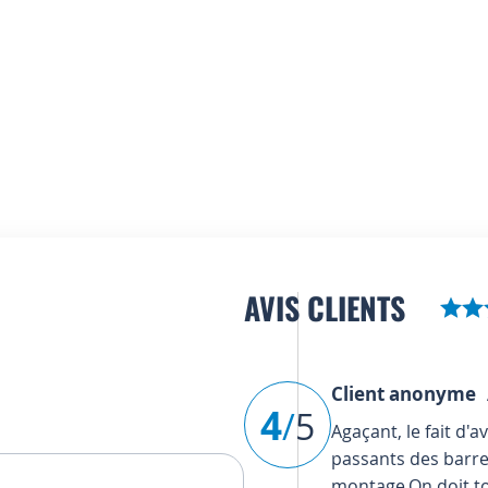
AVIS CLIENTS
Client anonyme
A
4
/
5
Agaçant, le fait d'
passants des barre
montage.On doit to