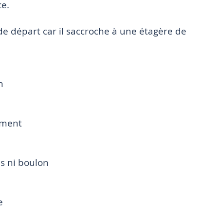
ce.
e départ car il saccroche à une étagère de
m
ément
s ni boulon
e