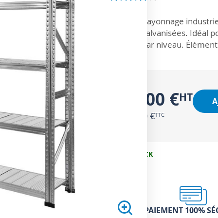
ZOOM SUR
Rayonnage industriel
galvanisées. Idéal p
par niveau. Élément
93,00 €
A
111,60 €
EN STOCK
PAIEMENT 100% SÉ