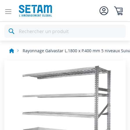
Mon pan
Rechercher
Rayonnage Galvastar L.1800 x P.400 mm 5 niveaux Suiv
Skip
to
the
end
of
the
images
gallery