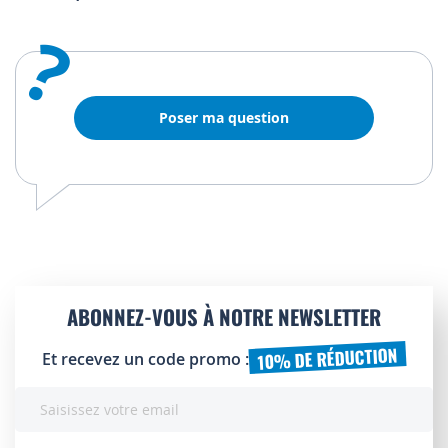
?
Poser ma question
ABONNEZ-VOUS À NOTRE NEWSLETTER
10% DE RÉDUCTION
Et recevez un code promo :
Inscription
à
notre