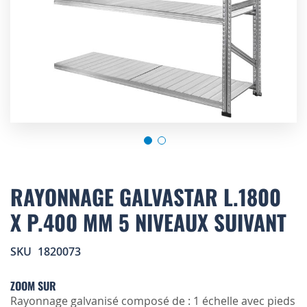
Skip
to
RAYONNAGE GALVASTAR L.1800
the
X P.400 MM 5 NIVEAUX SUIVANT
beginning
of
the
SKU
1820073
images
gallery
ZOOM SUR
Rayonnage galvanisé composé de : 1 échelle avec pieds