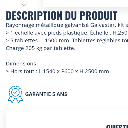
Skip
DESCRIPTION DU PRODUIT
to
the
Rayonnage métallique galvanisé Galvastar, kit 
beginning
> 1 échelle avec pieds plastique. Échelle : H.25
of
the
> 5 tablettes L. 1500 mm. Tablettes réglables t
images
Charge 205 kg par tablette.
gallery
Dimensions
> Hors tout : L.1540 x P600 x H.2500 mm
GARANTIE 5 ANS
QUEST