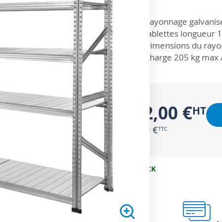
ZOOM SUR
Rayonnage galvanisé
tablettes longueur
Dimensions du rayo
Charge 205 kg max /
222,00 €
266,40 €
EN STOCK