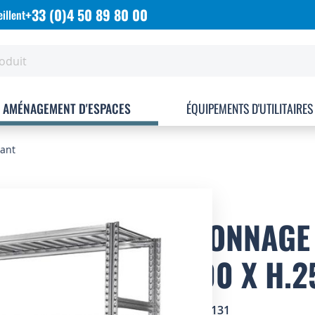
+33 (0)4 50 89 80 00
illent
AMÉNAGEMENT D'ESPACES
ÉQUIPEMENTS D'UTILITAIRES
vant
RAYONNAGE 
P.600 X H.
SKU
1820131