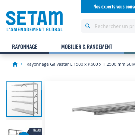
Allez
Nos experts vous conse
au
contenu
Rechercher
RAYONNAGE
MOBILIER & RANGEMENT
Rayonnage Galvastar L.1500 x P.600 x H.2500 mm Sui
Skip
to
the
end
of
the
images
gallery