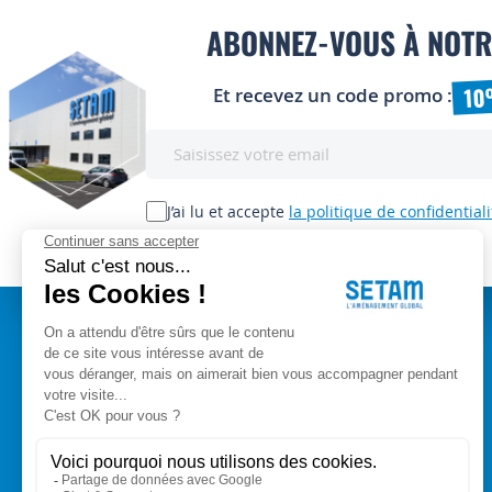
ABONNEZ-VOUS À NOTR
10
Et recevez un code promo :
Inscription
à
notre
lettre
J’ai lu et accepte
la politique de confidentiali
d’information
:
A PROPOS
Setam Siège Social
ZAE les bords d'Arve
Qui sommes-nous ?
153, rue de L'Arve
CGV