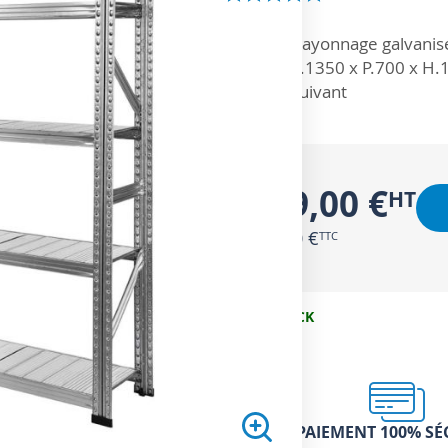
ZOOM SUR
Rayonnage galvanisé
L.1350 x P.700 x H
suivant
199,00 €
238,80 €
EN STOCK
PAIEMENT 100% SÉ