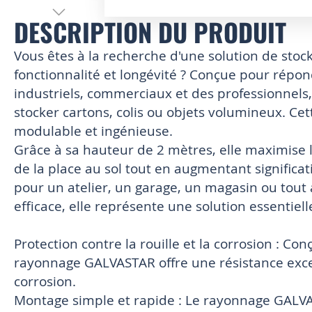
DESCRIPTION DU PRODUIT
Skip
to
the
Vous êtes à la recherche d'une solution de stoc
beginning
fonctionnalité et longévité ? Conçue pour répo
of
industriels, commerciaux et des professionnel
the
images
stocker cartons, colis ou objets volumineux. Ce
gallery
modulable et ingénieuse.
Grâce à sa hauteur de 2 mètres, elle maximise l'u
de la place au sol tout en augmentant significa
pour un atelier, un garage, un magasin ou tout 
efficace, elle représente une solution essentiel
Protection contre la rouille et la corrosion : Co
rayonnage GALVASTAR offre une résistance except
corrosion.
Montage simple et rapide : Le rayonnage GALVAS