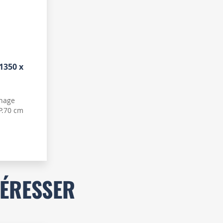
1350 x
nnage
P.70 cm
TÉRESSER