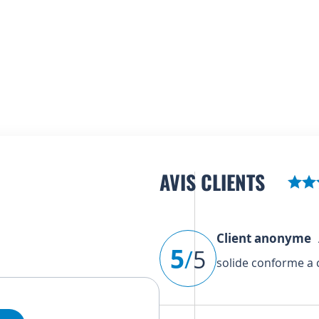
AVIS CLIENTS
Client anonyme
A
5
/
5
solide conforme a c