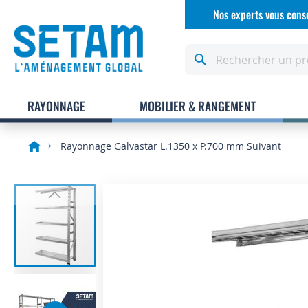
Allez
Nos experts vous conse
au
contenu
Rechercher
RAYONNAGE
MOBILIER & RANGEMENT
Rayonnage Galvastar L.1350 x P.700 mm Suivant
Skip
to
the
end
of
the
images
gallery