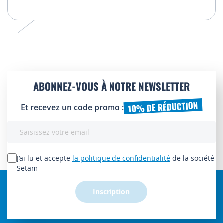
ABONNEZ-VOUS À NOTRE NEWSLETTER
10% DE RÉDUCTION
Et recevez un code promo :
Inscription
à
notre
lettre
J’ai lu et accepte
la politique de confidentialité
de la société
d’information
Setam
:
Inscription