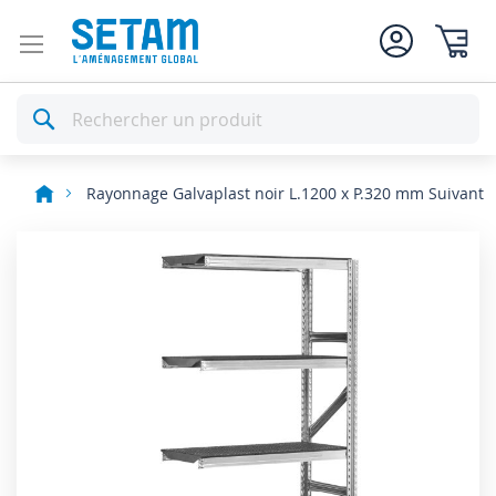
Mon pan
Rechercher
Rayonnage Galvaplast noir L.1200 x P.320 mm Suivant
Skip
to
the
end
of
the
images
gallery