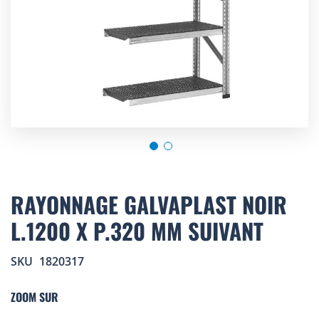
Skip
to
RAYONNAGE GALVAPLAST NOIR
the
L.1200 X P.320 MM SUIVANT
beginning
of
the
SKU
1820317
images
gallery
ZOOM SUR