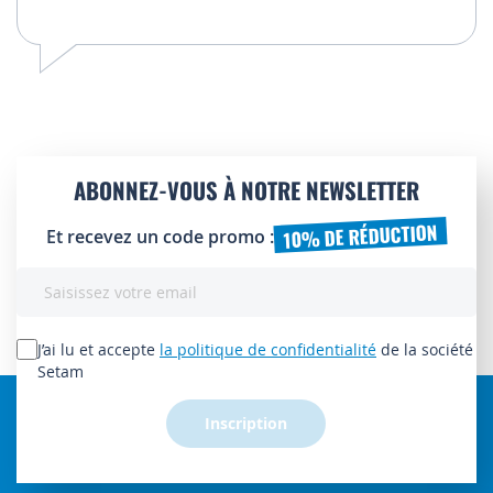
ABONNEZ-VOUS À NOTRE NEWSLETTER
10% DE RÉDUCTION
Et recevez un code promo :
Inscription
à
notre
lettre
J’ai lu et accepte
la politique de confidentialité
de la société
d’information
Setam
:
Inscription