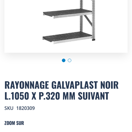
Skip
to
RAYONNAGE GALVAPLAST NOIR
the
L.1050 X P.320 MM SUIVANT
beginning
of
the
SKU
1820309
images
gallery
ZOOM SUR