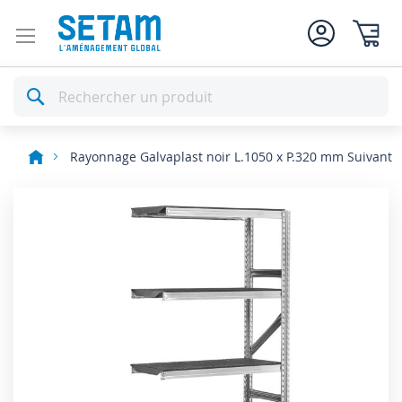
Mon pan
Rechercher
Rayonnage Galvaplast noir L.1050 x P.320 mm Suivant
Skip
to
the
end
of
the
images
gallery