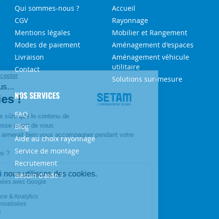
Qui sommes-nous ?
Accueil
CGV
Rayonnage
Mentions légales
Mobilier et Rangement
Modes de paiement
Aménagement d'espaces
Livraison
Aménagement véhicule
utilitaire
Contact
Solutions sur-mesure
NOS SERVICES
FAQ
Blog
Aide au choix rayonnage
Service de montage
Recrutement
Besoin d'aide ?