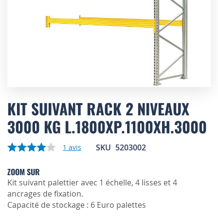
Skip
to
KIT SUIVANT RACK 2 NIVEAUX
the
3000 KG L.1800XP.1100XH.3000
beginning
of
the
SKU
5203002
1
avis
images
gallery
ZOOM SUR
Kit suivant palettier avec 1 échelle, 4 lisses et 4
ancrages de fixation.
Capacité de stockage : 6 Euro palettes