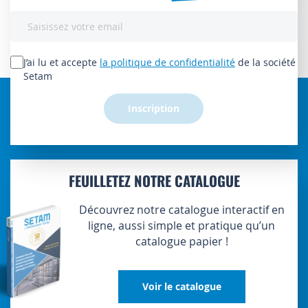
Inscription
à
notre
lettre
J’ai lu et accepte
la politique de confidentialité
de la société
d’information
Setam
:
Inscription
FEUILLETEZ NOTRE CATALOGUE
Découvrez notre catalogue interactif en
ligne, aussi simple et pratique qu’un
catalogue papier !
Voir le catalogue