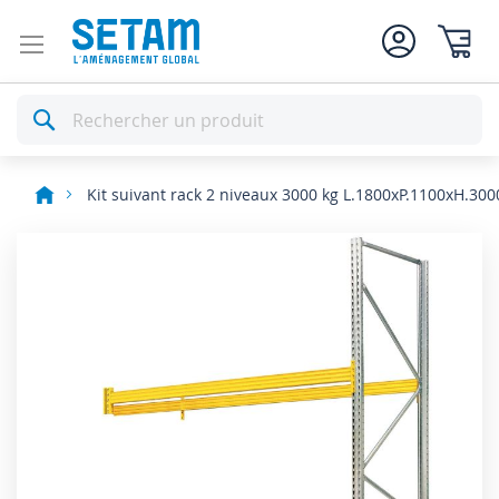
Mon pan
Rechercher
Kit suivant rack 2 niveaux 3000 kg L.1800xP.1100xH.300
Skip
to
the
end
of
the
images
gallery