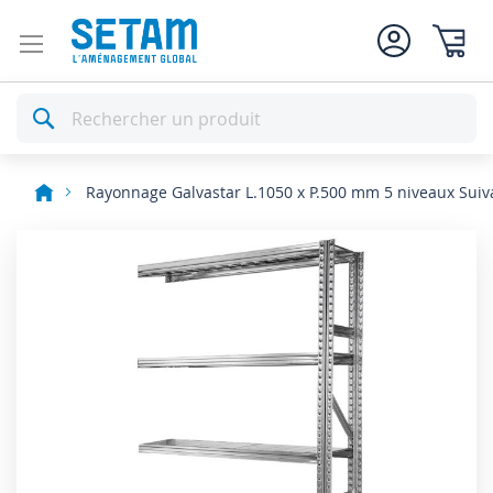
Mon pan
Rechercher
Rayonnage Galvastar L.1050 x P.500 mm 5 niveaux Suiv
Skip
to
the
end
of
the
images
gallery