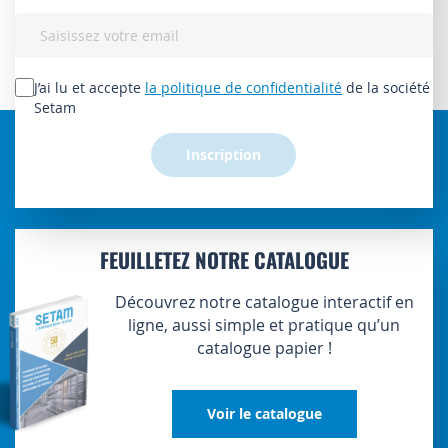
Inscription
à
notre
lettre
J’ai lu et accepte
la politique de confidentialité
de la société
d’information
Setam
:
Inscription
FEUILLETEZ NOTRE CATALOGUE
Découvrez notre catalogue interactif en
ligne, aussi simple et pratique qu’un
catalogue papier !
Voir le catalogue