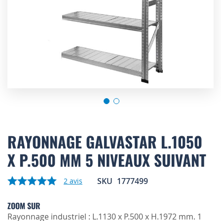
Skip
to
RAYONNAGE GALVASTAR L.1050
the
X P.500 MM 5 NIVEAUX SUIVANT
beginning
of
the
SKU
1777499
2
avis
images
gallery
ZOOM SUR
Rayonnage industriel : L.1130 x P.500 x H.1972 mm. 1