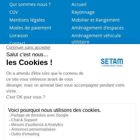
Qui sommes-nous ?
Accueil
CGV
Rayonnage
Mentions légales
Mobilier et Rangement
Modes de paiement
Aménagement d'espaces
Livraison
Aménagement véhicule
utilitaire
Contact
Solutions sur-mesure
NOS SERVICES
FAQ
Blog
Aide au choix rayonnage
Service de montage
Recrutement
Besoin d'aide ?