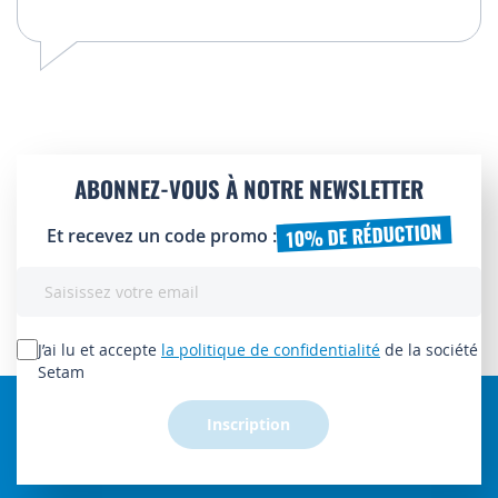
ABONNEZ-VOUS À NOTRE NEWSLETTER
10% DE RÉDUCTION
Et recevez un code promo :
Inscription
à
notre
lettre
J’ai lu et accepte
la politique de confidentialité
de la société
d’information
Setam
:
Inscription