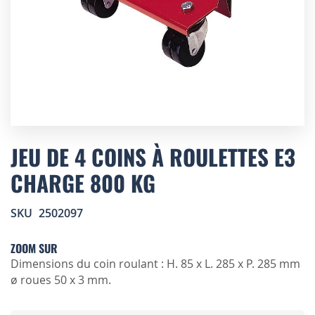
Skip
to
JEU DE 4 COINS À ROULETTES E3
the
CHARGE 800 KG
beginning
of
the
SKU
2502097
images
gallery
ZOOM SUR
Dimensions du coin roulant : H. 85 x L. 285 x P. 285 mm
ø roues 50 x 3 mm.