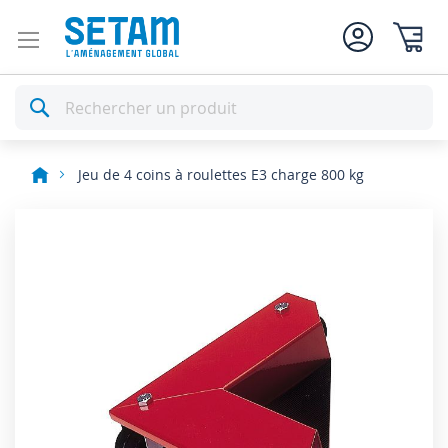
Mon pan
Rechercher
Jeu de 4 coins à roulettes E3 charge 800 kg
Skip
to
the
end
of
the
images
gallery