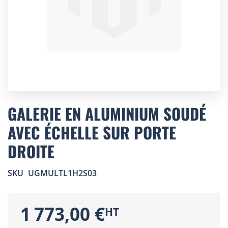
Skip
to
GALERIE EN ALUMINIUM SOUDÉ
the
AVEC ÉCHELLE SUR PORTE
beginning
of
DROITE
the
images
gallery
SKU
UGMULTL1H2S03
1 773,00 €