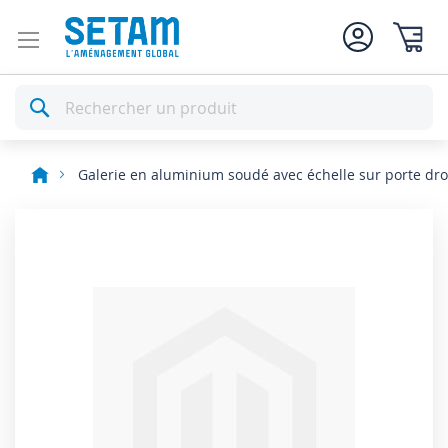
Mon pan
Rechercher
Galerie en aluminium soudé avec échelle sur porte dro
Skip
to
the
end
of
the
images
gallery