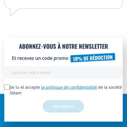
ABONNEZ-VOUS À NOTRE NEWSLETTER
10% DE RÉDUCTION
Et recevez un code promo :
Inscription
à
notre
lettre
J’ai lu et accepte
la politique de confidentialité
de la société
d’information
Setam
:
Inscription