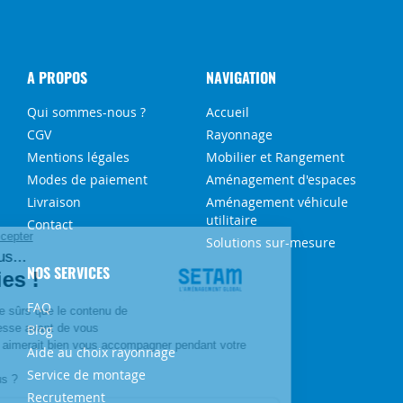
A PROPOS
NAVIGATION
Qui sommes-nous ?
Accueil
CGV
Rayonnage
Mentions légales
Mobilier et Rangement
Modes de paiement
Aménagement d'espaces
Livraison
Aménagement véhicule
utilitaire
Contact
Solutions sur-mesure
NOS SERVICES
FAQ
Blog
Aide au choix rayonnage
Service de montage
Recrutement