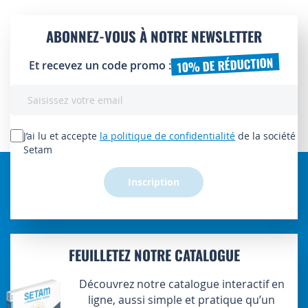
ABONNEZ-VOUS À NOTRE NEWSLETTER
10% DE RÉDUCTION
Et recevez un code promo :
Inscription
à
notre
lettre
J’ai lu et accepte
la politique de confidentialité
de la société
d’information
Setam
:
Inscription
FEUILLETEZ NOTRE CATALOGUE
Découvrez notre catalogue interactif en
ligne, aussi simple et pratique qu’un