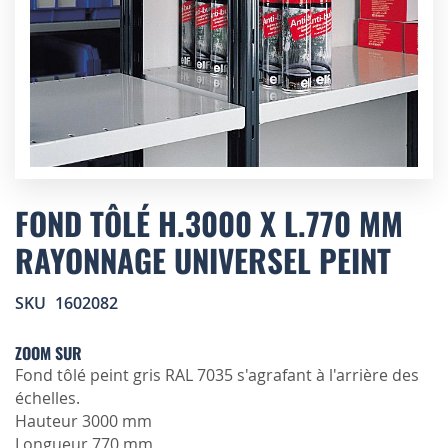
Skip
to
FOND TÔLÉ H.3000 X L.770 MM
the
RAYONNAGE UNIVERSEL PEINT
beginning
of
the
SKU
1602082
images
gallery
ZOOM SUR
Fond tôlé peint gris RAL 7035 s'agrafant à l'arrière des
échelles.
Hauteur 3000 mm
Longueur 770 mm