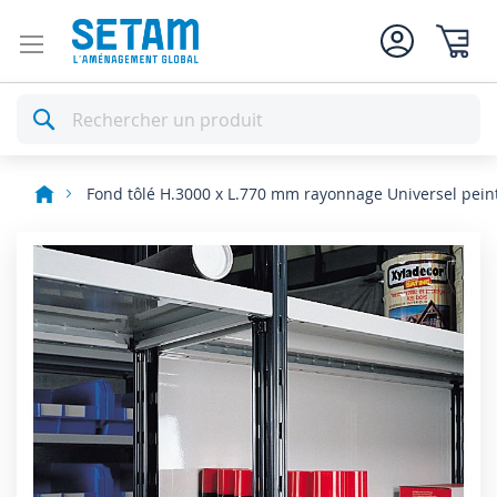
Mon pan
Rechercher
Fond tôlé H.3000 x L.770 mm rayonnage Universel pein
Skip
to
the
end
of
the
images
gallery